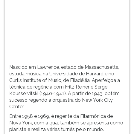
(primeira
tecla
à
direita
do
F).
Para
ir
ao
menu
Nascido em Lawrence, estado de Massachusetts,
principal
estuda música na Universidade de Harvard e no
pressione
Curtis Institute of Music, de Filadélfia. Aperfeiçoa a
a
técnica de regência com Fritz Reiner e Serge
tecla
Kousservitski (1940-1941). A partir de 1943, obtém
J
sucesso regendo a orquestra do New York City
e
Center.
depois
F.
Entre 1958 e 1969, é regente da Filarmônica de
Pressione
Nova York, com a qual também se apresenta como
F
pianista e realiza várias turnês pelo mundo.
para