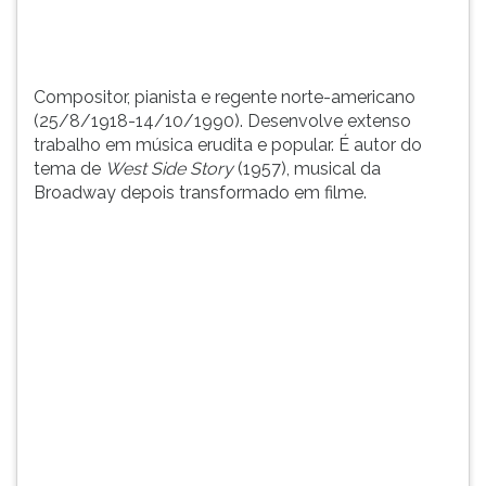
autor
TAB
...
e
depois
F.
Compositor, pianista e regente norte-americano
Para
(25/8/1918-14/10/1990). Desenvolve extenso
pausar
trabalho em música erudita e popular. É autor do
a
tema de
West Side Story
(1957), musical da
leitura
Broadway depois transformado em filme.
pressione
D
(primeira
tecla
à
esquerda
do
F),
para
continuar
pressione
G