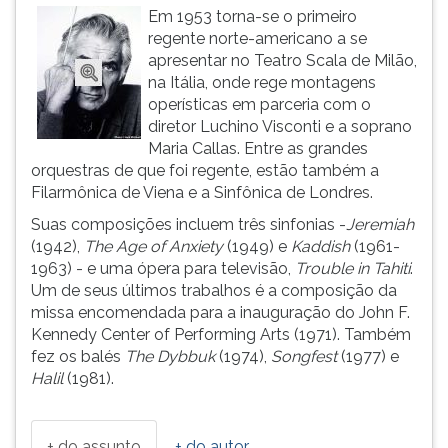
Em 1953 torna-se o primeiro
ouvir
regente norte-americano a se
essa
apresentar no Teatro Scala de Milão,
instrução
na Itália, onde rege montagens
novamente.
operísticas em parceria com o
diretor Luchino Visconti e a soprano
Maria Callas. Entre as grandes
orquestras de que foi regente, estão também a
Filarmônica de Viena e a Sinfônica de Londres.
Suas composições incluem três sinfonias -
Jeremiah
(1942),
The Age of Anxiety
(1949) e
Kaddish
(1961-
1963) - e uma ópera para televisão,
Trouble in Tahiti
.
Um de seus últimos trabalhos é a composição da
missa encomendada para a inauguração do John F.
Kennedy Center of Performing Arts (1971). Também
fez os balés
The Dybbuk
(1974),
Songfest
(1977) e
Halil
(1981).
+ do assunto
+ do autor