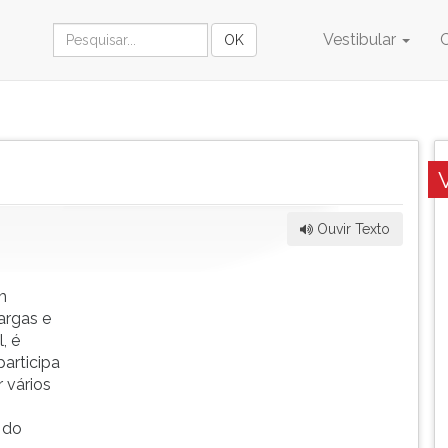
Vestibular
Ouvir Texto
m
argas e
, é
participa
 vários
 do