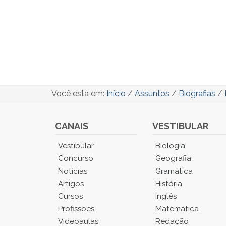
Você está em:
Início
/
Assuntos
/
Biografias
/
CANAIS
VESTIBULAR
Você
Vestibular
Biologia
está
Concurso
Geografia
no
Notícias
Gramática
Menu
Artigos
História
Principal.
Cursos
Inglês
Pressione
TAB
Profissões
Matemática
e
Videoaulas
Redação