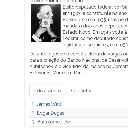
Juscelino
leitura
serviço militar obrigatório.
Kubits...
pressione
Eleito deputado federal por S
TAB
em 1933, é constituinte no ano 
e
Reelege-se em 1935, mas perd
depois
mandato dois anos depois, co
F.
Estado Novo. Em 1945 volta 
Para
Federal, como deputado consti
pausar
legislaturas seguintes, em 1950
a
Durante o governo constitucional de Vargas oc
leitura
para a criação do Banco Nacional de Desenvo
pressione
Kubitschek, é o vice-líder da maioria na Câmar
D
Exteriores. Morre em Paris.
(primeira
tecla
à
+ do assunto
+ do autor
esquerda
do
1.
James Watt
F),
2.
Edgar Degas
para
continuar
3.
Bartolomeu Dias
pressione