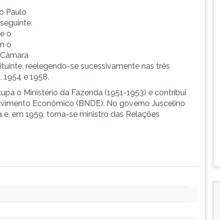
ão Paulo
seguinte.
e o
m o
à Câmara
tuinte, reelegendo-se sucessivamente nas três
, 1954 e 1958.
upa o Ministério da Fazenda (1951-1953) e contribui
lvimento Econômico (BNDE). No governo Juscelino
a e, em 1959, torna-se ministro das Relações