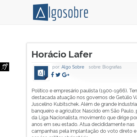
Político
Pressione
e
TAB
Título
empresário
e
Horácio Lafer
do
paulista
depois
artigo:
(1900-
F
por:
Algo Sobre
sobre:
Biografias
1966).
para
Tem
ouvir
destacada
o
atuação
conteúdo
Político e empresário paulista (1900-1966). Te
nos
principal
destacada atuação nos governos de Getúlio V
governos
desta
Juscelino Kubitschek. Além de grande industrial
de
tela.
banqueiro e agricultor. Nascido em São Paulo, 
Getúlio
Para
da Liga Nacionalista, movimento que dirige por
Vargas
pular
anos em seu estado. Atua decididamente nas
e
essa
campanhas pela implantação do voto direto e