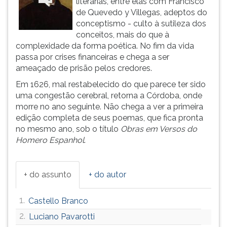
literárias, entre elas com Francisco
ouvir
de Quevedo y Villegas, adeptos do
essa
conceptismo - culto à sutileza dos
instrução
conceitos, mais do que à
novamente.
complexidade da forma poética. No fim da vida
passa por crises financeiras e chega a ser
ameaçado de prisão pelos credores.
Em 1626, mal restabelecido do que parece ter sido
uma congestão cerebral, retorna a Córdoba, onde
morre no ano seguinte. Não chega a ver a primeira
edição completa de seus poemas, que fica pronta
no mesmo ano, sob o título
Obras em Versos do
Homero Espanhol
.
+ do assunto
+ do autor
1.
Castello Branco
2.
Luciano Pavarotti