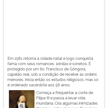
(primeira
tecla
à
direita
do
F).
Para
ir
ao
menu
principal
Em 1581 retorna à cidade natal e logo conquista
pressione
fama com seus romances,
letrillas
e sonetos. É
a
protegido por um tio, Francisco de Gôngora,
tecla
capelão real, sob a condição de receber as ordens
J
menores. Inicia então os estudos religiosos, mas só
e
é ordenado sacerdote aos 56 anos.
depois
F.
Começa a frequentar a corte de
Pressione
Filipe III e passa a levar vida
F
mundana. Cria algumas inimizades
para