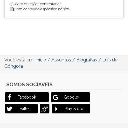
Com questões comentadas.
Com conteúdo específico no site.
Você está em:
Início
/
Assuntos
/
Biografias
/
Luís de
Gôngora
SOMOS SOCIAVEIS
Facebook
Google+
Twitter
Play Store