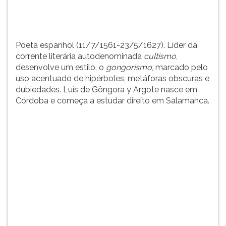
TAB
e
depois
F.
Poeta espanhol (11/7/1561-23/5/1627). Líder da
Para
corrente literária autodenominada
cultismo
,
pausar
desenvolve um estilo, o
gongorismo
, marcado pelo
a
uso acentuado de hipérboles, metáforas obscuras e
leitura
dubiedades. Luís de Gôngora y Argote nasce em
pressione
Córdoba e começa a estudar direito em Salamanca.
D
(primeira
tecla
à
esquerda
do
F),
para
continuar
pressione
G