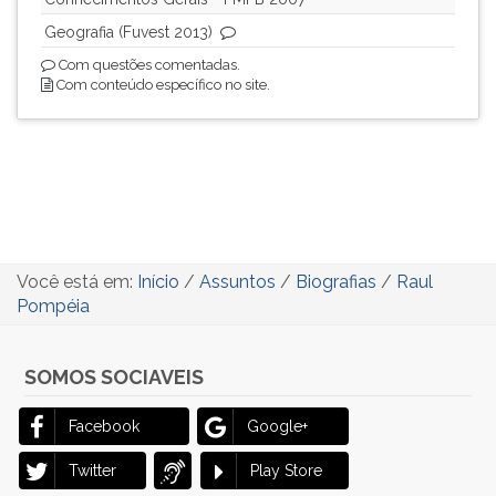
Geografia (Fuvest 2013)
Com questões comentadas.
Com conteúdo específico no site.
Você está em:
Início
/
Assuntos
/
Biografias
/
Raul
Pompéia
SOMOS SOCIAVEIS
Facebook
Google+
Twitter
Play Store