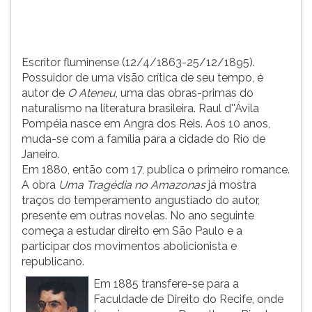
uma
TAB
das
e
obras-
depois
prima...
F.
Escritor fluminense (12/4/1863-25/12/1895).
Para
Possuidor de uma visão crítica de seu tempo, é
pausar
autor de
O Ateneu
, uma das obras-primas do
a
naturalismo na literatura brasileira. Raul d''Ávila
leitura
Pompéia nasce em Angra dos Reis. Aos 10 anos,
pressione
muda-se com a família para a cidade do Rio de
D
Janeiro.
(primeira
Em 1880, então com 17, publica o primeiro romance.
tecla
A obra
Uma Tragédia no Amazonas
já mostra
à
traços do temperamento angustiado do autor,
esquerda
presente em outras novelas. No ano seguinte
do
começa a estudar direito em São Paulo e a
F),
participar dos movimentos abolicionista e
para
republicano.
continuar
Em 1885 transfere-se para a
pressione
Faculdade de Direito do Recife, onde
G