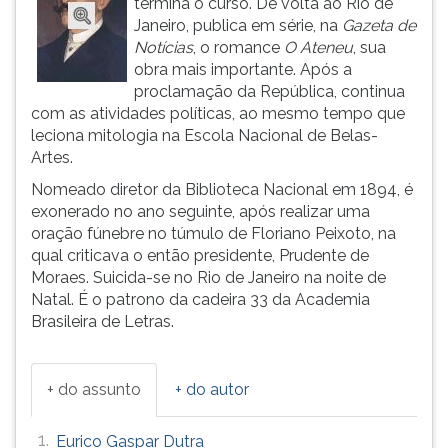
termina o curso. De volta ao Rio de
(primeira
Janeiro, publica em série, na
Gazeta de
tecla
Notícias
, o romance
O Ateneu
, sua
à
obra mais importante. Após a
direita
proclamação da República, continua
do
com as atividades políticas, ao mesmo tempo que
F).
leciona mitologia na Escola Nacional de Belas-
Para
Artes.
ir
ao
Nomeado diretor da Biblioteca Nacional em 1894, é
menu
exonerado no ano seguinte, após realizar uma
principal
oração fúnebre no túmulo de Floriano Peixoto, na
pressione
qual criticava o então presidente, Prudente de
a
Moraes. Suicida-se no Rio de Janeiro na noite de
tecla
Natal. É o patrono da cadeira 33 da Academia
J
Brasileira de Letras.
e
depois
F.
+ do assunto
+ do autor
Pressione
F
1.
Eurico Gaspar Dutra
para