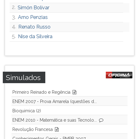
ouvir
2.
Simón Bolívar
essa
3.
Arno Penzias
instrução
4.
Renato Russo
novamente.
5.
Nise da Silveira
Simulados
Primeiro Reinado e Regência
ENEM 2007 - Prova Amarela (questões d...
Bioquimica (2)
ENEM 2010 - Matemática e suas Tecnolo...
Revolução Francesa
Conhecimentos Gerais - PMPB 2007