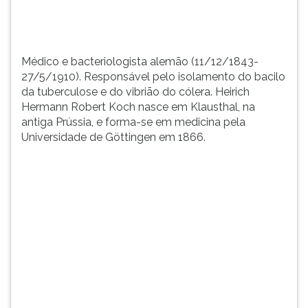
TAB
e
depois
F.
Médico e bacteriologista alemão (11/12/1843-
Para
27/5/1910). Responsável pelo isolamento do bacilo
pausar
da tuberculose e do vibrião do cólera. Heirich
a
Hermann Robert Koch nasce em Klausthal, na
leitura
antiga Prússia, e forma-se em medicina pela
pressione
Universidade de Göttingen em 1866.
D
(primeira
tecla
à
esquerda
do
F),
para
continuar
pressione
G