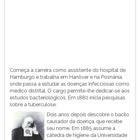
(primeira
tecla
à
direita
do
F).
Para
ir
ao
menu
Começa a carreira como assistente do hospital de
principal
Hamburgo e trabalha em Hanôver e na Posnânia,
pressione
onde passa a estudar as doenças infecciosas como
a
médico distrital. O cargo permite-lhe dedicar-se aos
tecla
estudos bacteriológicos. Em 1880 inicia pesquisas
J
sobre a tuberculose.
e
depois
Dois anos depois descobre o bacilo
F.
causador da doença, que recebe
Pressione
seu nome. Em 1885 assume a
F
cátedra de higiene da Universidade
para