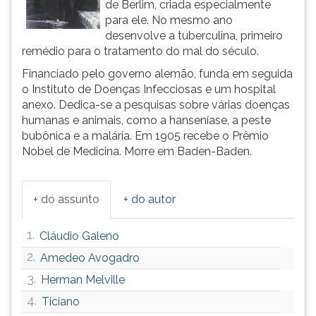
de Berlim, criada especialmente
ouvir
para ele. No mesmo ano
essa
desenvolve a tuberculina, primeiro
instrução
remédio para o tratamento do mal do século.
novamente.
Financiado pelo governo alemão, funda em seguida
o Instituto de Doenças Infecciosas e um hospital
anexo. Dedica-se a pesquisas sobre várias doenças
humanas e animais, como a hanseníase, a peste
bubônica e a malária. Em 1905 recebe o Prêmio
Nobel de Medicina. Morre em Baden-Baden.
+ do assunto
+ do autor
1.
Cláudio Galeno
2.
Amedeo Avogadro
3.
Herman Melville
4.
Ticiano