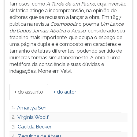
famosos, como
A Tarde de um Fauno
, cuja inversão
ouvir
sintática atinge a incompreensão, na opinião de
essa
editores que se recusam a lançar a obra. Em 1897
instrução
publica na revista
Cosmopolis
o poema
Um Lance
novamente.
de Dados Jamais Abolirá o Acaso
, considerado seu
trabalho mais importante, que ocupa o espaço de
uma página dupla e é composto em caracteres e
tamanho de letras diferentes, podendo ser lido de
inúmeras formas simultaneamente. A obra é uma
metáfora da consciência e suas dúvidas e
indagações. Morre em Valvi.
+ do assunto
+ do autor
1.
Amartya Sen
2.
Virginia Woolf
3.
Cacilda Becker
4.
Zequinha de Abreu