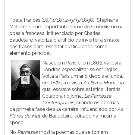
(primeira
tecla
à
Poeta francês (18/3/1842-9/9/1898). Stéphane
direita
Mallarmé é um importante nome do simbolismo na
do
poesia francesa. Influenciado por Charles
F).
Baudelaire, valoriza o artifício de inverter a sintaxe
Para
das frases para ressaltar a dificuldade como
ir
elemento principal.
ao
menu
Nasce em Paris e, em 1862, vai para
principal
Londres especializar-se em inglês.
pressione
Volta a Paris um ano depois e funda,
a
em 1874, a revista
A Última Moda
, na
tecla
qual escreve sobre estética literária.
J
Colabora no jornal
Le Parnasse
e
Contemporain
, criando os poemas
depois
da primeira fase de sua carreira, influenciado por
As
F.
Flores do Mal
, de Baudelaire, editado na mesma
Pressione
época.
F
No
Parnasse
mostra poemas que se tornam
para