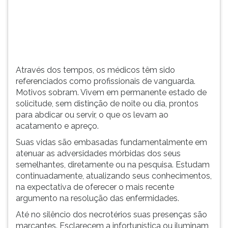
(primeira
tecla
à
direita
do
F).
Através dos tempos, os médicos têm sido
Para
referenciados como profissionais de vanguarda.
ir
Motivos sobram. Vivem em permanente estado de
ao
solicitude, sem distinção de noite ou dia, prontos
menu
para abdicar ou servir, o que os levam ao
principal
acatamento e apreço.
pressione
a
Suas vidas são embasadas fundamentalmente em
tecla
atenuar as adversidades mórbidas dos seus
J
semelhantes, diretamente ou na pesquisa. Estudam
e
continuadamente, atualizando seus conhecimentos,
depois
na expectativa de oferecer o mais recente
F.
argumento na resolução das enfermidades.
Pressione
Até no silêncio dos necrotérios suas presenças são
F
marcantes. Esclarecem a infortunística ou iluminam
para