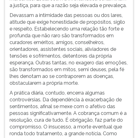
a justiça, para que a razão seja elevada e prevaleça.
ouvir
essa
Devassam a intimidade das pessoas ou dos lares,
instrução
atitude que exige honestidade de propósitos, sigilo
novamente.
e respeito. Estabelecendo uma relação tão forte e
profunda que não raro são transformados em
curadores eméritos, amigos, conselheiros,
orientadores, assistentes sociais, aliviadores de
tensões e sofrimentos, detentores da própria
esperança. Outras tantas, no exagero das emoções,
são transformados em mitos, semi deuses, pela fé
lhes denotam ao se contraporem as doenças,
obstacularem a própria morte.
A prática diária, contudo, encerra algumas
controvérsias. Da dependência à exacerbação de
sentimentos, afinal se mexe com o afetivo das
pessoas significativamente. A cobrança comum é a
resolução, cura de tudo. É obrigação, faz parte do
compromisso. O insucesso, a morte eventual que
ronda todo tratamento, a grande notícia. Como