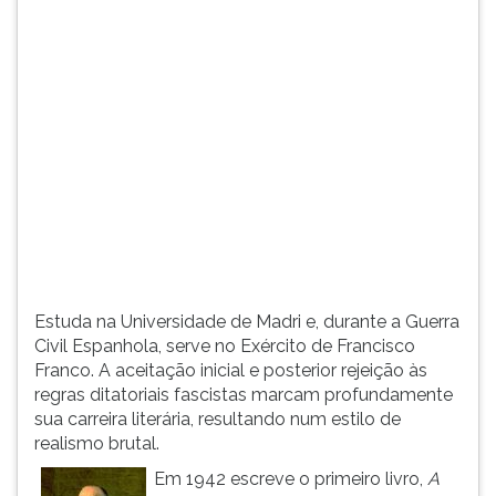
(primeira
tecla
à
direita
do
F).
Para
ir
ao
menu
principal
pressione
a
Estuda na Universidade de Madri e, durante a Guerra
tecla
Civil Espanhola, serve no Exército de Francisco
J
Franco. A aceitação inicial e posterior rejeição às
e
regras ditatoriais fascistas marcam profundamente
depois
sua carreira literária, resultando num estilo de
F.
realismo brutal.
Pressione
F
Em 1942 escreve o primeiro livro,
A
para