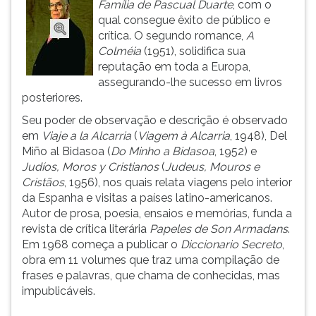
Família de Pascual Duarte
, com o
ouvir
qual consegue êxito de público e
essa
crítica. O segundo romance,
A
instrução
Colméia
(1951), solidifica sua
novamente.
reputação em toda a Europa,
assegurando-lhe sucesso em livros
posteriores.
Seu poder de observação e descrição é observado
em
Viaje a la Alcarria
(
Viagem à Alcarria
, 1948), Del
Miño al Bidasoa (
Do Minho a Bidasoa
, 1952) e
Judíos, Moros y Cristianos
(
Judeus, Mouros e
Cristãos
, 1956), nos quais relata viagens pelo interior
da Espanha e visitas a países latino-americanos.
Autor de prosa, poesia, ensaios e memórias, funda a
revista de crítica literária
Papeles de Son Armadans
.
Em 1968 começa a publicar o
Diccionario Secreto
,
obra em 11 volumes que traz uma compilação de
frases e palavras, que chama de conhecidas, mas
impublicáveis.