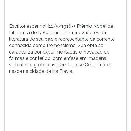
país
TAB
e
e
representante...
depois
F.
Escritor espanhol (11/5/1916-). Prêmio Nobel de
Para
Literatura de 1989, é um dos renovadores da
pausar
literatura de seu país e representante da corrente
a
conhecida como tremendismo. Sua obra se
leitura
caracteriza por experimentação e inovação de
pressione
formas e conteúdo, com ênfase em imagens
D
violentas e grotescas. Camilo José Cela Trulock
(primeira
nasce na cidade de Iria Flavia.
tecla
à
esquerda
do
F),
para
continuar
pressione
G