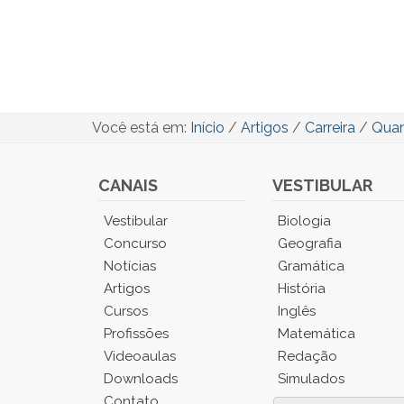
Você está em:
Início
/
Artigos
/
Carreira
/
Quan
CANAIS
VESTIBULAR
Você
Vestibular
Biologia
está
Concurso
Geografia
no
Notícias
Gramática
Menu
Artigos
História
Principal.
Cursos
Inglês
Pressione
TAB
Profissões
Matemática
e
Videoaulas
Redação
depois
Downloads
Simulados
F
Contato