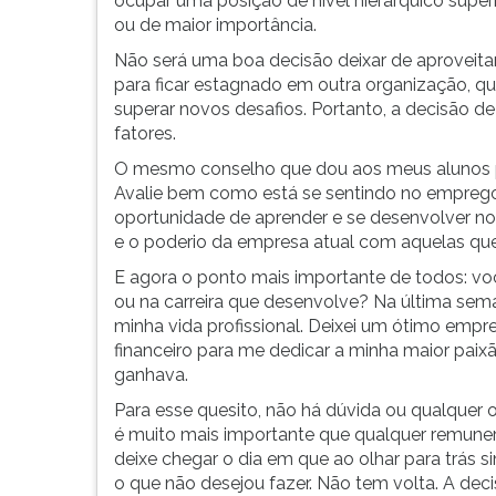
ocupar uma posição de nível hierárquico supe
G
ou de maior importância.
(primeira
Não será uma boa decisão deixar de aproveitar
tecla
para ficar estagnado em outra organização, que
à
superar novos desafios. Portanto, a decisão d
direita
fatores.
do
F).
O mesmo conselho que dou aos meus alunos p
Para
Avalie bem como está se sentindo no emprego 
ir
oportunidade de aprender e se desenvolver no
ao
e o poderio da empresa atual com aquelas que
menu
E agora o ponto mais importante de todos: vo
principal
ou na carreira que desenvolve? Na última sem
pressione
minha vida profissional. Deixei um ótimo em
a
financeiro para me dedicar a minha maior paix
tecla
ganhava.
J
e
Para esse quesito, não há dúvida ou qualquer ou
depois
é muito mais importante que qualquer remuner
F.
deixe chegar o dia em que ao olhar para trás 
Pressione
o que não desejou fazer. Não tem volta. A deci