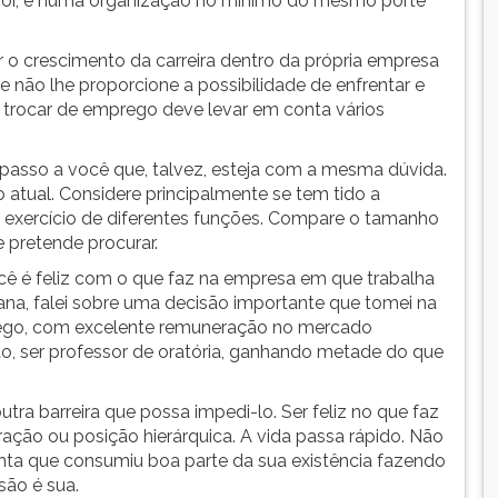
rior, e numa organização no mínimo do mesmo porte
 o crescimento da carreira dentro da própria empresa
 não lhe proporcione a possibilidade de enfrentar e
e trocar de emprego deve levar em conta vários
asso a você que, talvez, esteja com a mesma dúvida.
atual. Considere principalmente se tem tido a
 exercício de diferentes funções. Compare o tamanho
 pretende procurar.
cê é feliz com o que faz na empresa em que trabalha
ana, falei sobre uma decisão importante que tomei na
prego, com excelente remuneração no mercado
ão, ser professor de oratória, ganhando metade do que
tra barreira que possa impedi-lo. Ser feliz no que faz
ação ou posição hierárquica. A vida passa rápido. Não
sinta que consumiu boa parte da sua existência fazendo
são é sua.