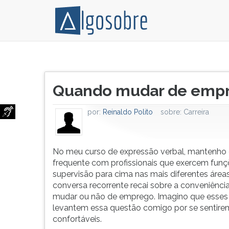
No
Pressione
meu
TAB
Título
curso
e
Quando mudar de emp
do
de
depois
artigo:
expressão
F
por:
Reinaldo Polito
sobre:
Carreira
verbal,
para
mantenho
ouvir
contato
o
frequente
conteúdo
No meu curso de expressão verbal, mantenho
com
principal
frequente com profissionais que exercem funç
profissionais
desta
supervisão para cima nas mais diferentes área
que
tela.
conversa recorrente recai sobre a conveniênci
exercem
Para
mudar ou não de emprego. Imagino que esses
funções
pular
levantem essa questão comigo por se sentire
de
essa
confortáveis.