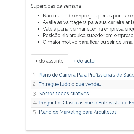
F
Superdicas da semana
para
ouvir
Não mude de emprego apenas porque es
essa
Avalie as vantagens para sua carreira an
instrução
Vale a pena permanecer na empresa enq
novamente.
Posição hierárquica superior em empresa
O maior motivo para ficar ou sair de uma
+ do assunto
+ do autor
1.
Plano de Carreira Para Profissionais de Saú
2.
Entregue tudo o que vende...
3.
Somos todos criativos
4.
Perguntas Clássicas numa Entrevista de 
5.
Plano de Marketing para Arquitetos