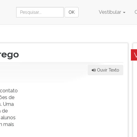
Vestibular
rego
Ouvir Texto
 contato
ões de
s. Uma
a de
 alunos
m mais