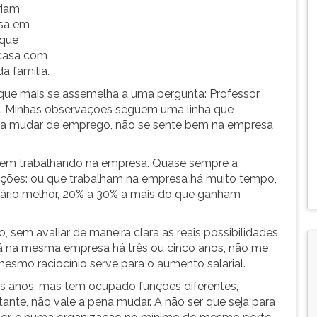
riam
esa em
 que
casa com
a família.
ue mais se assemelha a uma pergunta: Professor
. Minhas observações seguem uma linha que
seja mudar de emprego, não se sente bem na empresa
bem trabalhando na empresa. Quase sempre a
ções: ou que trabalham na empresa há muito tempo,
lário melhor, 20% a 30% a mais do que ganham
em avaliar de maneira clara as reais possibilidades
tá na mesma empresa há três ou cinco anos, não me
esmo raciocínio serve para o aumento salarial.
s anos, mas tem ocupado funções diferentes,
nte, não vale a pena mudar. A não ser que seja para