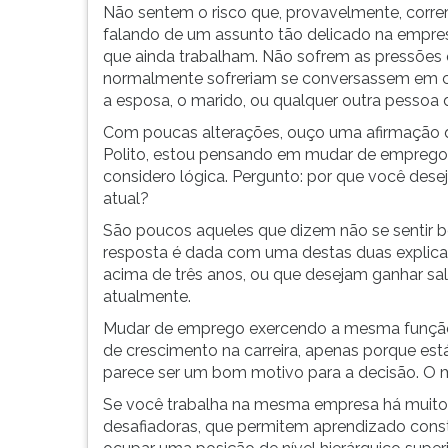
supervisão
leitura
Não sentem o risco que, provavelmente, corre
para
pressione
falando de um assunto tão delicado na empr
cima...
TAB
que ainda trabalham. Não sofrem as pressões
e
normalmente sofreriam se conversassem em 
depois
a esposa, o marido, ou qualquer outra pessoa d
F.
Com poucas alterações, ouço uma afirmação q
Para
Polito, estou pensando em mudar de emprego
pausar
considero lógica. Pergunto: por que você de
a
atual?
leitura
pressione
São poucos aqueles que dizem não se sentir 
D
resposta é dada com uma destas duas explica
(primeira
acima de três anos, ou que desejam ganhar sa
tecla
atualmente.
à
Mudar de emprego exercendo a mesma função, s
esquerda
de crescimento na carreira, apenas porque es
do
parece ser um bom motivo para a decisão. O m
F),
para
Se você trabalha na mesma empresa há muito
continuar
desafiadoras, que permitem aprendizado consta
pressione