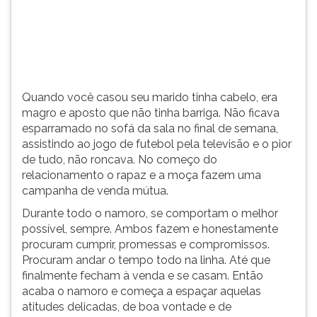
(primeira
tecla
à
direita
do
F).
Quando você casou seu marido tinha cabelo, era
Para
magro e aposto que não tinha barriga. Não ficava
ir
esparramado no sofá da sala no final de semana,
ao
assistindo ao jogo de futebol pela televisão e o pior
menu
de tudo, não roncava. No começo do
principal
relacionamento o rapaz e a moça fazem uma
pressione
campanha de venda mútua.
a
tecla
Durante todo o namoro, se comportam o melhor
J
possível, sempre. Ambos fazem e honestamente
e
procuram cumprir, promessas e compromissos.
depois
Procuram andar o tempo todo na linha. Até que
F.
finalmente fecham à venda e se casam. Então
Pressione
acaba o namoro e começa a espaçar aquelas
F
atitudes delicadas, de boa vontade e de
para