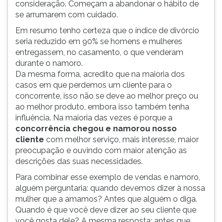
consideração. Começam a abandonar o hábito de
ouvir
se arrumarem com cuidado.
essa
Em resumo tenho certeza que o índice de divórcio
instrução
seria reduzido em 90% se homens e mulheres
novamente.
entregassem, no casamento, o que venderam
durante o namoro.
Da mesma forma, acredito que na maioria dos
casos em que perdemos um cliente para o
concorrente, isso não se deve ao melhor preço ou
ao melhor produto, embora isso também tenha
influência. Na maioria das vezes é porque a
concorrência chegou e namorou nosso
cliente
com melhor serviço, mais interesse, maior
preocupação e ouvindo com maior atenção as
descrições das suas necessidades.
Para combinar esse exemplo de vendas e namoro,
alguém perguntaria: quando devemos dizer à nossa
mulher que a amamos? Antes que alguém o diga.
Quando é que você deve dizer ao seu cliente que
você gosta dele? A mesma resposta: antes que