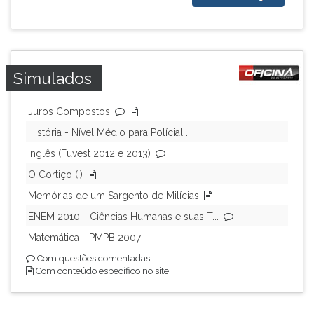
ouvir
essa
instrução
novamente.
Simulados
Juros Compostos
História - Nível Médio para Polícial ...
Inglês (Fuvest 2012 e 2013)
O Cortiço (I)
Memórias de um Sargento de Milícias
ENEM 2010 - Ciências Humanas e suas T...
Matemática - PMPB 2007
Com questões comentadas.
Com conteúdo específico no site.