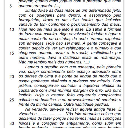
TAB
e
depois
F.
Para
pausar
a
leitura
pressione
D
(primeira
tecla
à
esquerda
do
F),
para
continuar
pressione
G