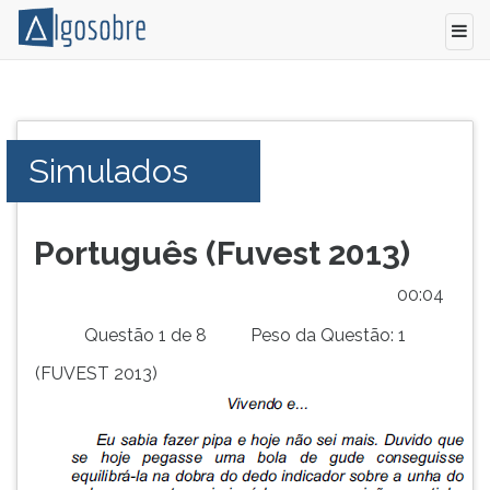
Simulado
Pressione
com
TAB
questões
e
Simulados
comentadas
depois
retirado
F
da
para
prova
ouvir
Português (Fuvest 2013)
de
o
Língua
conteúdo
00:04
Portuguesa
principal
Questão 1 de 8
Peso da Questão: 1
da
desta
Fuvest
tela.
(FUVEST 2013)
2013
Para
pular
essa
leitura
pressione