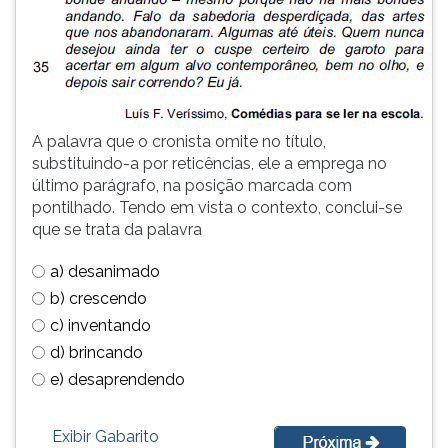
(primeira
tecla
à
direita
do
F).
Para
A palavra que o cronista omite no título,
ir
substituindo-a por reticências, ele a emprega no
ao
último parágrafo, na posição marcada com
menu
pontilhado. Tendo em vista o contexto, conclui-se
principal
que se trata da palavra
pressione
a) desanimado
a
tecla
b) crescendo
J
c) inventando
e
d) brincando
depois
e) desaprendendo
F.
Pressione
F
Exibir Gabarito
para