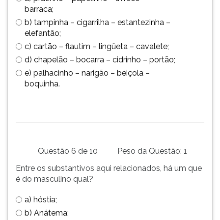
barraca;
b) tampinha – cigarrilha – estantezinha –
elefantão;
c) cartão – flautim – lingüeta – cavalete;
d) chapelão – bocarra – cidrinho – portão;
e) palhacinho – narigão – beiçola –
boquinha.
Questão 6 de 10
Peso da Questão: 1
Entre os substantivos aqui relacionados, há um que
é do masculino qual?
a) hóstia;
b) Anátema;