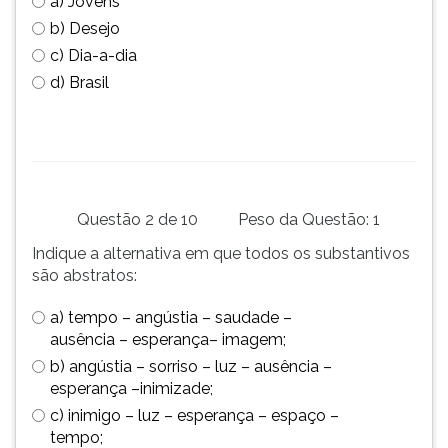
a) Jovens
simulados
TAB
b) Desejo
comentados.
e
c) Dia-a-dia
Acessibilidade
depois
sem
F.
d) Brasil
leitor
Para
de
pausar
tela.
a
leitura
pressione
D
Questão 2 de 10
Peso da Questão: 1
(primeira
Indique a alternativa em que todos os substantivos
tecla
são abstratos:
à
esquerda
a) tempo – angústia – saudade –
do
ausência – esperança– imagem;
F),
b) angústia – sorriso – luz – ausência –
para
esperança –inimizade;
continuar
pressione
c) inimigo – luz – esperança – espaço –
G
tempo;