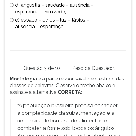
(primeira
d) angústia – saudade – ausência –
tecla
esperança – inimizade;
à
e) espaço – olhos – luz – lábios –
direita
ausência – esperança.
do
F).
Para
ir
ao
menu
Questão 3 de 10
Peso da Questão: 1
principal
pressione
Morfologia
é a parte responsável pelo estudo das
a
classes de palavras. Observe o trecho abaixo e
tecla
assinale a alternativa
CORRETA
:
J
e
“A população brasileira precisa conhecer
depois
a complexidade da subalimentação e a
F.
necessidade humana de alimentos e
Pressione
combater a fome sob todos os ângulos.
F
Ao mesmo tempo, deve estar atenta para
para