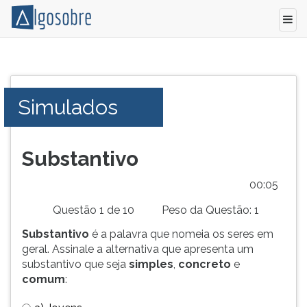
Conteúdo
Pressione
grátis
TAB
para
e
Simulados
vestibular,
depois
enem
F
e
para
concursos.
ouvir
Substantivo
Videoaulas,
o
resumos
conteúdo
00:05
e
principal
Questão 1 de 10
Peso da Questão: 1
download
desta
de
tela.
Substantivo
é a palavra que nomeia os seres em
livros,
Para
geral. Assinale a alternativa que apresenta um
biografias,
pular
substantivo que seja
simples
,
concreto
e
guia
essa
comum
:
de
leitura
profissões,
pressione