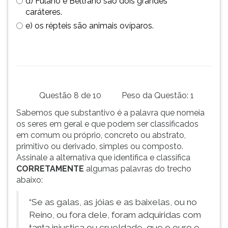
d) Fulano e Beltrano são dois grandes
caráteres.
e) os répteis são animais ovíparos.
Questão 8 de 10
Peso da Questão: 1
Sabemos que substantivo é a palavra que nomeia
os seres em geral e que podem ser classificados
em comum ou próprio, concreto ou abstrato,
primitivo ou derivado, simples ou composto.
Assinale a alternativa que identifica e classifica
CORRETAMENTE
algumas palavras do trecho
abaixo:
“Se as galas, as jóias e as baixelas, ou no
Reino, ou fora dele, foram adquiridas com
tanta injustiça ou crueldade, que o ouro e