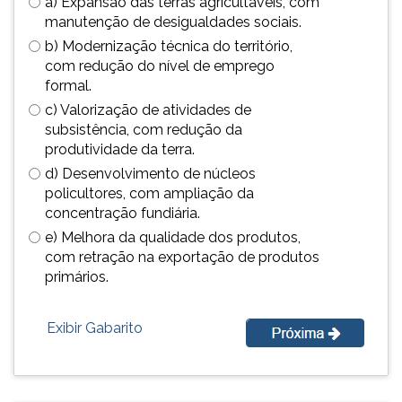
a) Expansão das terras agricultáveis, com
(primeira
manutenção de desigualdades sociais.
tecla
b) Modernização técnica do território,
à
com redução do nível de emprego
direita
formal.
do
F).
c) Valorização de atividades de
Para
subsistência, com redução da
ir
produtividade da terra.
ao
d) Desenvolvimento de núcleos
menu
policultores, com ampliação da
principal
concentração fundiária.
pressione
e) Melhora da qualidade dos produtos,
a
com retração na exportação de produtos
tecla
primários.
J
e
depois
Exibir Gabarito
F.
Pressione
F
para