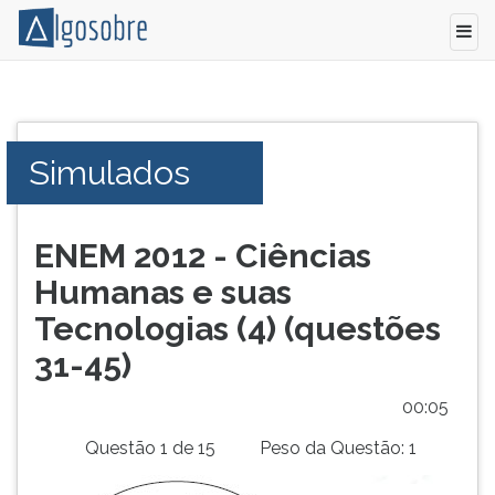
Simulado
Pressione
do
TAB
ENEM,
e
Simulados
Ciências
depois
Humanas
F
e
para
suas
ouvir
ENEM 2012 - Ciências
Tecnologias
o
Humanas e suas
(2012),
conteúdo
da
principal
Tecnologias (4) (questões
questão
desta
31-45)
31
tela.
a
Para
00:05
45,
pular
todas
essa
Questão 1 de 15
Peso da Questão: 1
as
leitura
questões
pressione