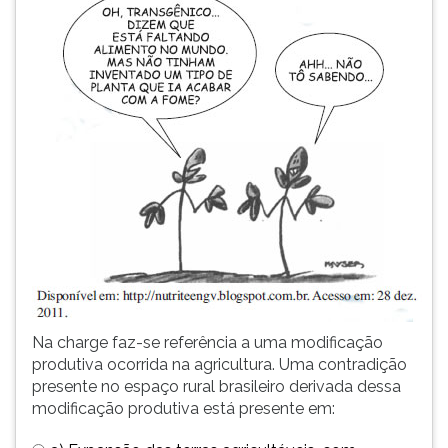
comentadas.
TAB
e
depois
F.
Para
pausar
a
leitura
pressione
D
(primeira
tecla
à
esquerda
do
Na charge faz-se referência a uma modificação
F),
produtiva ocorrida na agricultura. Uma contradição
para
presente no espaço rural brasileiro derivada dessa
continuar
modificação produtiva está presente em:
pressione
G