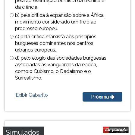
pela apresentação otimista da técnica e
TAB
da ciência.
e
b) pela crítica à expansão sobre a África,
depois
movimento considerado um freio ao
F.
progresso europeu.
Para
c) pela crítica marxista aos princípios
pausar
burgueses dominantes nos centros
a
urbanos europeus.
leitura
pressione
d) pelo elogio das sociedades burguesas
D
associadas às vanguardas da época,
(primeira
como o Cubismo, o Dadaísmo e o
tecla
Surrealismo.
à
esquerda
Exibir Gabarito
do
F),
para
continuar
pressione
G
Simulados