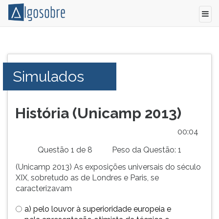
Simulado
Pressione
com
TAB
questões
e
Simulados
comentadas
depois
do
F
vestibular
para
2013
ouvir
História (Unicamp 2013)
da
o
Unicamp.
conteúdo
00:04
Conhecimentos
principal
Questão 1 de 8
Peso da Questão: 1
Gerais.
desta
tela.
(Unicamp 2013) As exposições universais do século
Para
XIX, sobretudo as de Londres e Paris, se
pular
caracterizavam
essa
leitura
a) pelo louvor à superioridade europeia e
pressione