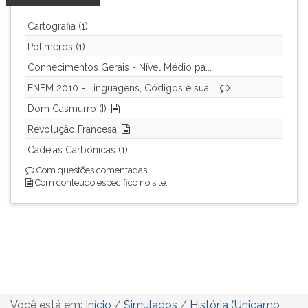
(primeira
tecla
Cartografia (1)
à
Polímeros (1)
direita
do
Conhecimentos Gerais - Nível Médio pa...
F).
ENEM 2010 - Linguagens, Códigos e sua...
Para
Dom Casmurro (I)
ir
ao
Revolução Francesa
menu
Cadeias Carbônicas (1)
principal
Com questões comentadas.
pressione
Com conteúdo específico no site.
a
tecla
J
e
depois
F.
Pressione
F
Você está em:
Início
/
Simulados
/
História (Unicamp
para