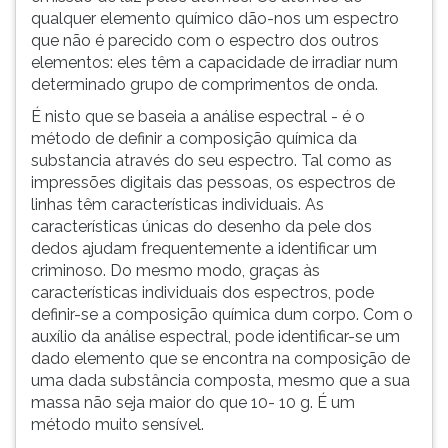
qualquer elemento químico dão-nos um espectro
ouvir
que não é parecido com o espectro dos outros
essa
elementos: eles têm a capacidade de irradiar num
instrução
determinado grupo de comprimentos de onda.
novamente.
É nisto que se baseia a análise espectral - é o
método de definir a composição química da
substancia através do seu espectro. Tal como as
impressões digitais das pessoas, os espectros de
linhas têm características individuais. As
características únicas do desenho da pele dos
dedos ajudam frequentemente a identificar um
criminoso. Do mesmo modo, graças às
características individuais dos espectros, pode
definir-se a composição química dum corpo. Com o
auxílio da análise espectral, pode identificar-se um
dado elemento que se encontra na composição de
uma dada substância composta, mesmo que a sua
massa não seja maior do que 10- 10 g. É um
método muito sensível.