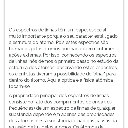
(primeira
tecla
à
direita
do
Os espectros de linhas têm um papel especial
F).
muito importante porque o seu caracter está ligado
Para
à estrutura do átomo. Pois estes espectros são
ir
formados pelos átomos que não experimentaram
ao
ações externas. Por isso, conhecendo os espectros
menu
de linhas, nós demos o primeiro passo no estudo da
principal
estrutura dos átomos. observando estes espectros,
pressione
os cientistas tiveram a possibilidade de "olhar" para
a
dentro do átomo. Aqui a óptica e a física atômica
tecla
tocam-se.
J
A propriedade principal dos espectros de linhas
e
consiste no fato dos comprimentos de onda ( ou
depois
frequências) de um espectro de linhas de qualquer
F.
substancia dependerem apenas das propriedades
Pressione
dos átomos desta substancia, e não das causas da
F
emissão de luz pelos átomos. Os átomos de
para