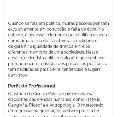
TAB
e
depois
F.
Quando se fala em política, muitas pessoas pensam
Para
exclusivamente em corrupção e falta de ética. No
pausar
entanto, é necessário lembrar que a política nasceu
a
como uma forma de transformar a realidade e
leitura
de garantir a igualdade de direitos entre os
pressione
diferentes membros de uma sociedade. Nesse
D
cenário, o cientista político é alguém que conhece
(primeira
profundamente a história dos processos políticos e
tecla
tem habilidades para definir tendências e sugerir
à
caminhos.
esquerda
do
Perfil do Profissional
F),
O estudo da Ciência Política envolve diversas
para
disciplinas das ciências humanas, como História,
continuar
Geografia, Filosofia e Antropologia. O interessado
pressione
em ingressar na graduação também precisa ter
G
afinidade com o tema e muita disposição para a