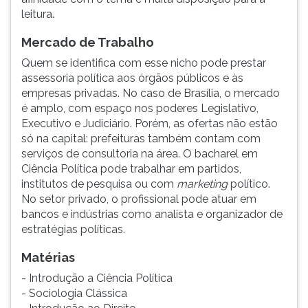
(primeira
leitura.
tecla
à
Mercado de Trabalho
direita
Quem se identifica com esse nicho pode prestar
do
assessoria política aos órgãos públicos e às
F).
empresas privadas. No caso de Brasília, o mercado
Para
é amplo, com espaço nos poderes Legislativo,
ir
Executivo e Judiciário. Porém, as ofertas não estão
ao
só na capital: prefeituras também contam com
menu
serviços de consultoria na área. O bacharel em
principal
Ciência Política pode trabalhar em partidos,
pressione
institutos de pesquisa ou com
marketing
político.
a
No setor privado, o profissional pode atuar em
tecla
bancos e indústrias como analista e organizador de
J
estratégias políticas.
e
depois
Matérias
F.
Pressione
- Introdução a Ciência Política
F
- Sociologia Clássica
para