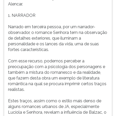
(primeira
Alencar.
tecla
à
1. NARRADOR
direita
do
Narrado em terceira pessoa, por um narrador-
F).
observador, o romance Senhora tem na observação
Para
de detalhes exteriores, que iluminam a
ir
personalidade e os lances da vida, uma de suas
ao
fortes características.
menu
principal
Com esse recurso, podemos perceber a
pressione
preocupação com a psicologia dos personagens e
a
também a mistura do romanesco e da realidade,
tecla
que fazem desta obra um exemplo de literatura
J
romântica na qual se procura imprimir certos traços
e
realistas.
depois
F.
Estes traços, assim como o estilo mais denso de
Pressione
alguns romances urbanos de JA, especialmente
F
Lucíola e Senhora, revelam a influência de Balzac, o
para