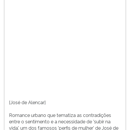
vida',
TAB
um
e
dos
depois
famosos
F.
'perfis
Para
de
pausar
mulhe...
a
leitura
pressione
D
(primeira
tecla
à
esquerda
do
F),
[José de Alencar]
para
continuar
Romance urbano que tematiza as contradições
pressione
entre o sentimento e a necessidade de 'subir na
G
vida', um dos famosos 'perfis de mulher' de José de