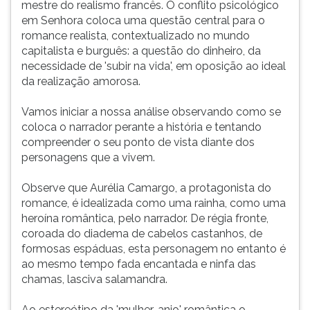
mestre do realismo francês. O conflito psicológico
ouvir
em Senhora coloca uma questão central para o
essa
romance realista, contextualizado no mundo
instrução
capitalista e burguês: a questão do dinheiro, da
novamente.
necessidade de 'subir na vida', em oposição ao ideal
da realização amorosa.
Vamos iniciar a nossa análise observando como se
coloca o narrador perante a história e tentando
compreender o seu ponto de vista diante dos
personagens que a vivem.
Observe que Aurélia Camargo, a protagonista do
romance, é idealizada como uma rainha, como uma
heroína romântica, pelo narrador. De régia fronte,
coroada do diadema de cabelos castanhos, de
formosas espáduas, esta personagem no entanto é
ao mesmo tempo fada encantada e ninfa das
chamas, lasciva salamandra.
Ao estereótipo da 'mulher-anjo' romântica o