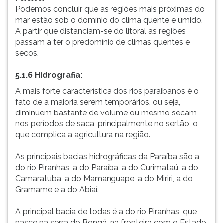
Podemos concluir que as regiões mais próximas do
mar estão sob o domínio do clima quente e úmido.
A partir que distanciam-se do litoral as regiões
passam a ter o predomínio de climas quentes e
secos.
5.1.6 Hidrografia
:
A mais forte característica dos rios paraibanos é o
fato de a maioria serem temporários, ou seja,
diminuem bastante de volume ou mesmo secam
nos períodos de saca, principalmente no sertão, o
que complica a agricultura na região.
As principais bacias hidrográficas da Paraíba são a
do rio Piranhas, a do Paraíba, a do Curimataú, a do
Camaratuba, a do Mamanguape, a do Miriri, a do
Gramame e a do Abiaí.
A principal bacia de todas é a do rio Piranhas, que
nasce na serra do Bongá, na fronteira com o Estado