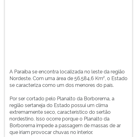
(primeira
tecla
à
direita
do
F).
Para
ir
ao
menu
principal
A Paraíba se encontra localizada no leste da região
pressione
Nordeste. Com uma área de 56.584,6 Km², o Estado
a
se caracteriza como um dos menores do país.
tecla
J
Por ser cortado pelo Planalto da Borborema, a
e
região sertaneja do Estado possui um clima
depois
extremamente seco, característico do sertão
F.
nordestino. Isso ocorre porque o Planalto da
Pressione
Borborema impede a passagem de massas de ar
F
que iriam provocar chuvas no interior.
para