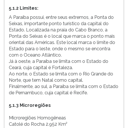
ouvir
5.1.2 Limites:
essa
A Paraíba possui, entre seus extremos, a Ponta do
instrução
Seixas, importante ponto turístico da capital do
novamente.
Estado. Localizada na praia do Cabo Branco, a
Ponta do Seixas é o local que marca o ponto mais
oriental das Américas. Este local marca o limite do
Estado para o leste, onde o mesmo se encontra
com o Oceano Atlântico.
Já à oeste, a Paraíba se limita com o Estado do
Ceará, cuja capital é Fortaleza.
Ao norte, o Estado se limita com o Rio Grande do
Norte, que tem Natal como capital.
Finalmente, ao sul, a Paraíba se limita com o Estado
de Pernambuco, cuja capital é Recife.
5.1.3 Microregiões
Microregiões Homogêneas
Catolé do Rocha 2.952 Km²