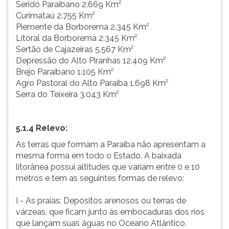
Seridó Paraibano 2.669 Km²
Curimataú 2.755 Km²
Piemente da Borborema 2.345 Km²
Litoral da Borborema 2.345 Km²
Sertão de Cajazeiras 5.567 Km²
Depressão do Alto Piranhas 12.409 Km²
Brejo Paraibano 1.105 Km²
Agro Pastoral do Alto Paraíba 1.698 Km²
Serra do Teixeira 3.043 Km²
5.1.4 Relevo:
As terras que formam a Paraíba não apresentam a
mesma forma em todo o Estado. A baixada
litorânea possui altitudes que variam entre 0 e 10
metros e tem as seguintes formas de relevo:
I - As praias: Depósitos arenosos ou terras de
várzeas, que ficam junto às embocaduras dos rios
que lançam suas águas no Oceano Atlântico.