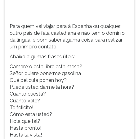
(primeira
tecla
à
direita
Para quem vai viajar para à Espanha ou qualquer
do
outro país de fala castelhana e não tem o domínio
F).
da língua, é bom saber alguma coisa para realizar
Para
um primeiro contato.
ir
Abaixo algumas frases úteis:
ao
menu
Camarero esta libre esta mesa?
principal
Señor, quiere ponerme gasolina
pressione
Qué pelicula ponen hoy?
a
Puede usted darme la hora?
tecla
Cuanto cuesta?
J
Cuanto vale?
e
Te felicito!
depois
Cómo esta usted?
F.
Hola que tal?
Pressione
Hasta pronto!
F
Hasta la vista!
para