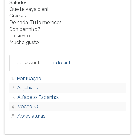
Saludos!
ouvir
Que te vaya bien!
essa
Gracias.
instrução
De nada. Tu lo mereces.
novamente.
Con permiso?
Lo siento.
Mucho gusto.
+ do assunto
+ do autor
1.
Pontuação
2.
Adjetivos
3.
Alfabeto Espanhol
4.
Voceo, O
5.
Abreviaturas