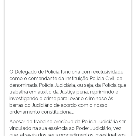
(primeira
tecla
à
direita
do
F).
Para
ir
ao
menu
principal
O Delegado de Polícia funciona com exclusividade
pressione
como o comandante da Instituição Policia Civil, da
a
denominada Polícia Judiciária, ou seja, da Polícia que
tecla
trabalha em auxilio da Justiça penal reprimindo e
J
investigando o crime para levar o criminoso às
e
barras do Judiciário de acordo com o nosso
depois
ordenamento constitucional.
F.
Apesar do trabalho precípuo da Polícia Judiciária ser
Pressione
vinculado na sua essência ao Poder Judiciário, vez
F
que, através dos seus procedimentos investigativos,
para