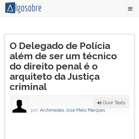
O
Pressione
Delegado
TAB
Título
de
e
O Delegado de Polícia
do
Polícia
depois
artigo:
além de ser um técnico
funciona
F
com
para
do direito penal é o
exclusividade
ouvir
arquiteto da Justiça
como
o
o
conteúdo
criminal
comandante
principal
da
desta
Instituição
tela.
Ouvir Texto
Policia
Para
por:
Archimedes Jose Melo Marques
Civil,
pular
da
essa
denominada
leitura
Polícia
pressione