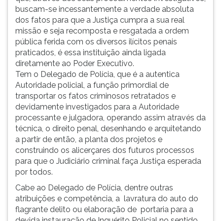
buscam-se incessantemente a verdade absoluta
ouvir
dos fatos para que a Justiça cumpra a sua real
essa
missão e seja recomposta e resgatada a ordem
instrução
pública ferida com os diversos ilícitos penais
novamente.
praticados, é essa instituição ainda ligada
diretamente ao Poder Executivo.
Tem o Delegado de Polícia, que é a autentica
Autoridade policial, a função primordial de
transportar os fatos criminosos retratados e
devidamente investigados para a Autoridade
processante e julgadora, operando assim através da
técnica, o direito penal, desenhando e arquitetando
a partir de então, a planta dos projetos e
construindo os alicerçares dos futuros processos
para que o Judiciário criminal faça Justiça esperada
por todos.
Cabe ao Delegado de Polícia, dentre outras
atribuições e competência, a lavratura do auto do
flagrante delito ou elaboração de portaria para a
devida instauração de Inquérito Policial no sentido