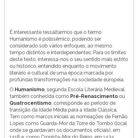
(primeira
tecla
à
direita
do
É interessante ressaltarmos que o termo
F).
Humanismo é polissêmico, podendo ser
Para
considerado sob vários enfoques, ao mesmo
ir
tempo distintos e interdependentes. Para os limites
ao
deste texto, interessa-nos o seu sentido mais estrito
menu
ou histórico, entendido enquanto o movimento
principal
literário e cultural de uma época marcada por
pressione
profundas transformações na sociedade europeia.
a
O
Humanismo
, segunda Escola Literária Medieval,
tecla
também conhecida como
Pré-Renascimento
ou
J
Quatrocentismo
, corresponde ao período de
e
transição da Idade Média para a Idade Clássica.
depois
Tem como marcos iniciais as nomeações de Fernão
F.
Lopes como Guarda-Mor da Torre do Tombo (local
Pressione
onde se guardavam os documentos oficiais), em
F
1418 e, como Cronista-Mor do Reino, em 1434,
para