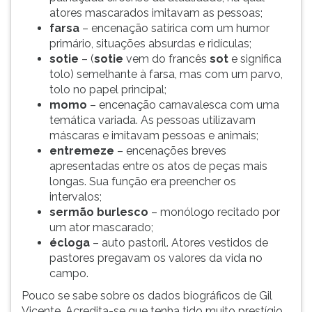
atores mascarados imitavam as pessoas;
farsa
– encenação satírica com um humor
primário, situações absurdas e ridículas;
sotie
– (
sotie
vem do francês
sot
e significa
tolo) semelhante à farsa, mas com um parvo,
tolo no papel principal;
momo
– encenação carnavalesca com uma
temática variada. As pessoas utilizavam
máscaras e imitavam pessoas e animais;
entremeze
– encenações breves
apresentadas entre os atos de peças mais
longas. Sua função era preencher os
intervalos;
sermão burlesco
– monólogo recitado por
um ator mascarado;
écloga
– auto pastoril. Atores vestidos de
pastores pregavam os valores da vida no
campo.
Pouco se sabe sobre os dados biográficos de Gil
Vicente. Acredita-se que tenha tido muito prestígio