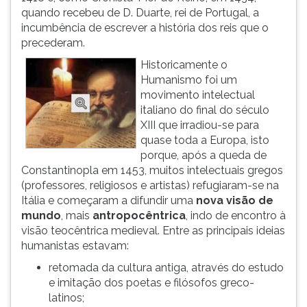
quando recebeu de D. Duarte, rei de Portugal, a
ouvir
incumbência de escrever a história dos reis que o
essa
precederam.
instrução
novamente.
Historicamente o
Humanismo foi um
movimento intelectual
italiano do final do século
XIII que irradiou-se para
quase toda a Europa, isto
porque, após a queda de
Constantinopla em 1453, muitos intelectuais gregos
(professores, religiosos e artistas) refugiaram-se na
Itália e começaram a difundir uma
nova visão de
mundo
, mais
antropocêntrica
, indo de encontro à
visão teocêntrica medieval. Entre as principais ideias
humanistas estavam:
retomada da cultura antiga, através do estudo
e imitação dos poetas e filósofos greco-
latinos;