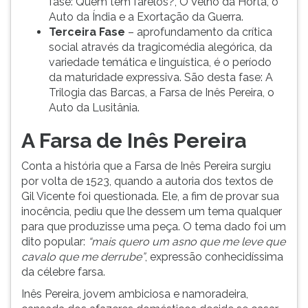
fase: Quem tem farelos?, O Velho da Horta, o
Auto da Índia e a Exortação da Guerra.
Terceira Fase
– aprofundamento da crítica
social através da tragicomédia alegórica, da
variedade temática e linguística, é o período
da maturidade expressiva. São desta fase: A
Trilogia das Barcas, a Farsa de Inês Pereira, o
Auto da Lusitânia.
A Farsa de Inês Pereira
Conta a história que a Farsa de Inês Pereira surgiu
por volta de 1523, quando a autoria dos textos de
Gil Vicente foi questionada. Ele, a fim de provar sua
inocência, pediu que lhe dessem um tema qualquer
para que produzisse uma peça. O tema dado foi um
dito popular:
“mais quero um asno que me leve que
cavalo que me derrube”
, expressão conhecidíssima
da célebre farsa.
Inês Pereira, jovem ambiciosa e namoradeira,