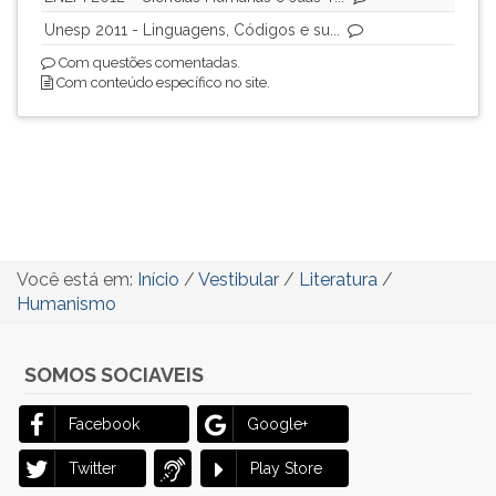
Unesp 2011 - Linguagens, Códigos e su...
Com questões comentadas.
Com conteúdo específico no site.
Você está em:
Início
/
Vestibular
/
Literatura
/
Humanismo
SOMOS SOCIAVEIS
Facebook
Google+
Twitter
Play Store