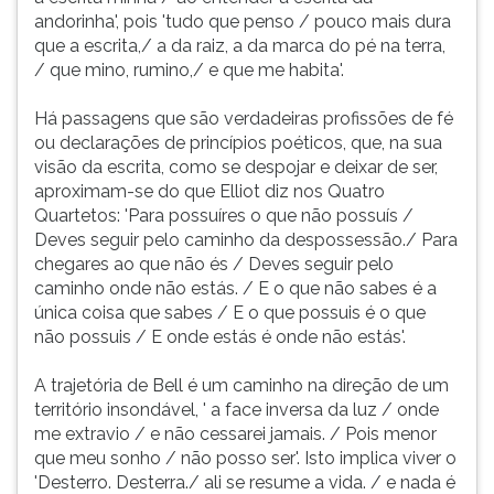
andorinha', pois 'tudo que penso / pouco mais dura
que a escrita,/ a da raiz, a da marca do pé na terra,
/ que mino, rumino,/ e que me habita'.
Há passagens que são verdadeiras profissões de fé
ou declarações de princípios poéticos, que, na sua
visão da escrita, como se despojar e deixar de ser,
aproximam-se do que Elliot diz nos Quatro
Quartetos: 'Para possuíres o que não possuís /
Deves seguir pelo caminho da despossessão./ Para
chegares ao que não és / Deves seguir pelo
caminho onde não estás. / E o que não sabes é a
única coisa que sabes / E o que possuis é o que
não possuis / E onde estás é onde não estás'.
A trajetória de Bell é um caminho na direção de um
território insondável, ' a face inversa da luz / onde
me extravio / e não cessarei jamais. / Pois menor
que meu sonho / não posso ser'. Isto implica viver o
'Desterro. Desterra./ ali se resume a vida. / e nada é