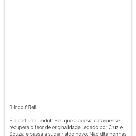
por
TAB
Cruz
e
e
depois
Souza,
F.
e
Para
passa
pausar
a
a
sugerir
leitura
algo
pressione
novo.
D
Não
(primeira
dita
tecla
normas
à
para
esquerda
o
do
fazer
F),
[Lindolf Bell]
literário,
para
não
continuar
É a partir de Lindolf Bell que a poesia catarinense
restringe
pressione
recupera o teor de originalidade, legado por Cruz e
o
G
Souza, e passa a sugerir algo novo. Não dita normas