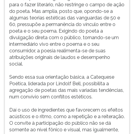
campo
(primeira
para o fazer literário, não restringe o campo de ação
de
tecla
do poeta. Mas amplia, posto que, opondo-se a
ação
à
algumas teorias estéticas das vanguardas de 50 e
do
direita
60, pressupõe a permanência do vínculo entre o
poeta.
do
poeta e o seu poema. Exigindo do poeta a
Mas
F).
divulgação direta com o público, tornando-se um
amplia,
Para
intermediário vivo entre o poema e o seu
posto
ir
consumidor, a poesia realimenta-se de suas
que,
ao
atribuições originais de laudos e desempenho
opondo-
menu
social.
se
principal
a
pressione
Sendo essa sua orientação básica, a Catequese
algumas
a
Poética, liderada por Lindolf Bell, possibilita a
teorias
tecla
agregação de poetas das mais variadas tendências,
estéticas
J
num convívio sem conflitos estéticos.
das
e
vanguardas
depois
Daí o uso de ingredientes que favorecem os efeitos
de
F.
acústicos e o ritmo, como a repetição e a reiteração.
50
Pressione
O convite à participação do público não se dá
e
F
somente ao nível fônico e visual, mas igualmente,
60,
para