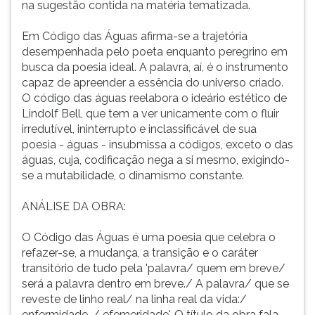
na sugestão contida na matéria tematizada.
pressupõe
ouvir
a
essa
Em Código das Águas afirma-se a trajetória
permanência
instrução
desempenhada pelo poeta enquanto peregrino em
do
novamente.
busca da poesia ideal. A palavra, aí, é o instrumento
vínculo
capaz de apreender a essência do universo criado.
entre
O código das águas reelabora o ideário estético de
o
Lindolf Bell, que tem a ver unicamente com o fluir
poeta
irredutível, ininterrupto e inclassificável de sua
e
poesia - águas - insubmissa a códigos, exceto o das
o
águas, cuja, codificação nega a si mesmo, exigindo-
seu
se a mutabilidade, o dinamismo constante.
poema.
Exigin
ANÁLISE DA OBRA:
O Código das Águas é uma poesia que celebra o
refazer-se, a mudança, a transição e o caráter
transitório de tudo pela 'palavra/ quem em breve/
será a palavra dentro em breve./ A palavra/ que se
reveste de linho real/ na linha real da vida:/
enfermidade, / efemeridade'. O título da obra fala