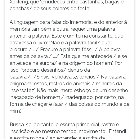
Xokleng, que 'emudeceu entre castanhas, bagas e
conchas/ de seus colares de festa'.
A linguagem para falar do imemorial e do anterior à
memória também é outra: requer uma palavra
anterior à palavra. Este é um tema constante, que
atravessa o livro: 'Não é a palavra fácil/ que
procuro./ .../ Procuro a palavra fóssil./ A palavra
antes da palavra./ .../ Esta que me antecede / e se
antecede na aurora/ e na origem do homem'. Por
isso, 'procuro desenhos/ dentro da
palavra./.../Sinais, vendavais,silêncios./ Na palavra
enigmam restos, rastros de animais,/ minerais da
insensatez'. Não mais 'mero esboço de um desenho
inacabado de homem,/ inadequado, por certo, na
forma de chegar e falar / das coisas do mundo e de
mim'.
Busca-se, portanto, a escrita primordial, rastro e
inscrição e ao mesmo tempo, movimento: 'Entendi
a escrita minha / ao entender a escrita da