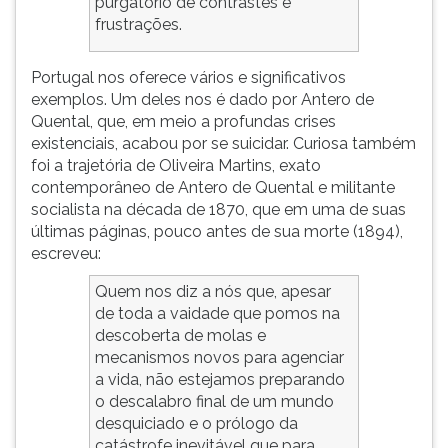
purgatório de contrastes e
(primeira
frustrações.
tecla
à
direita
Portugal nos oferece vários e significativos
do
exemplos. Um deles nos é dado por Antero de
F).
Quental, que, em meio a profundas crises
Para
existenciais, acabou por se suicidar. Curiosa também
ir
foi a trajetória de Oliveira Martins, exato
ao
contemporâneo de Antero de Quental e militante
menu
socialista na década de 1870, que em uma de suas
principal
últimas páginas, pouco antes de sua morte (1894),
pressione
escreveu:
a
Quem nos diz a nós que, apesar
tecla
de toda a vaidade que pomos na
J
descoberta de molas e
e
mecanismos novos para agenciar
depois
a vida, não estejamos preparando
F.
o descalabro final de um mundo
Pressione
desquiciado e o prólogo da
F
catástrofe inevitável que para
para