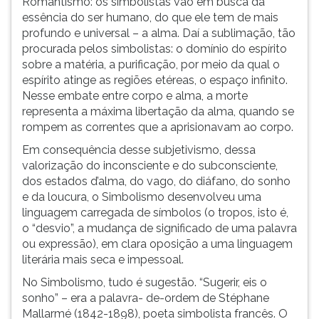
Romantismo: os simbolistas vão em busca da
essência do ser humano, do que ele tem de mais
profundo e universal – a alma. Daí a sublimação, tão
procurada pelos simbolistas: o domínio do espírito
sobre a matéria, a purificação, por meio da qual o
espírito atinge as regiões etéreas, o espaço infinito.
Nesse embate entre corpo e alma, a morte
representa a máxima libertação da alma, quando se
rompem as correntes que a aprisionavam ao corpo.
Em consequência desse subjetivismo, dessa
valorização do inconsciente e do subconsciente,
dos estados d’alma, do vago, do diáfano, do sonho
e da loucura, o Simbolismo desenvolveu uma
linguagem carregada de símbolos (o tropos, isto é,
o “desvio”, a mudança de significado de uma palavra
ou expressão), em clara oposição a uma linguagem
literária mais seca e impessoal.
No Simbolismo, tudo é sugestão. “Sugerir, eis o
sonho” – era a palavra- de-ordem de Stéphane
Mallarmé (1842-1898), poeta simbolista francês. O