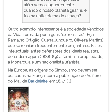
além vemos lugubremente,
ouvir
quando o nosso planeta girar nu e
essa
frio na noite eterna do espaço?
instrução
novamente.
Outro exemplo interessante é a sociedade Vencidos
da Vida, formada por alguns “ex-realistas” (Eça,
Ramalho Ortigão, Guerra Junqueiro, Oliveira Martins)
que se reuniam frequentemente em jantares. Esses
intelectuais, antes defensores dos ideais realistas,
defendem agora (1888-89) a família, a propriedade,
a Monarquia e um nacionalista ufanista.
Na Europa, as origens do Simbolismo devem ser
buscadas na França, com a publicação de As flores
do Mal, de
Baudelaire
, em 1857. (...)