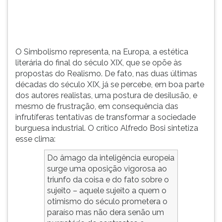
propostas
TAB
do
e
Realismo.
depois
F.
Para
O Simbolismo representa, na Europa, a estética
pausar
literária do final do século XIX, que se opõe às
a
propostas do Realismo. De fato, nas duas últimas
leitura
décadas do século XIX, já se percebe, em boa parte
pressione
dos autores realistas, uma postura de desilusão, e
D
mesmo de frustração, em consequência das
(primeira
infrutíferas tentativas de transformar a sociedade
tecla
burguesa industrial. O crítico Alfredo Bosi sintetiza
à
esse clima:
esquerda
Do âmago da inteligência europeia
do
surge uma oposição vigorosa ao
F),
triunfo da coisa e do fato sobre o
para
sujeito – aquele sujeito a quem o
continuar
otimismo do século prometera o
pressione
paraíso mas não dera senão um
G