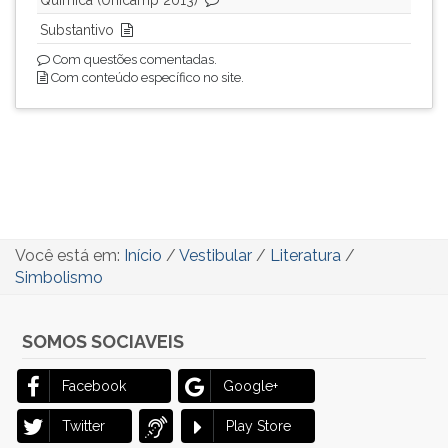
Química (Unicamp 2013)
Substantivo
Com questões comentadas.
Com conteúdo específico no site.
Você está em:
Início
/
Vestibular
/
Literatura
/
Simbolismo
SOMOS SOCIAVEIS
Facebook
Google+
Twitter
Play Store