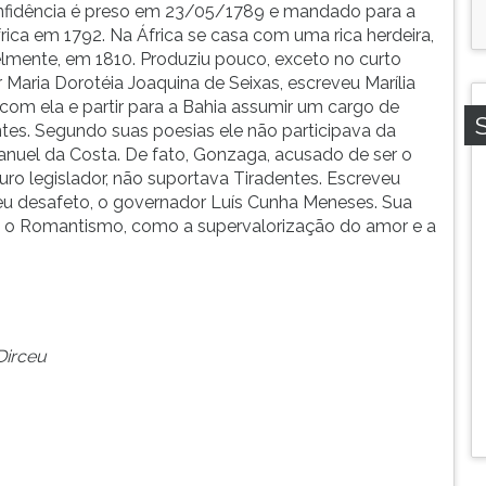
confidência é preso em 23/05/1789 e mandado para a
frica em 1792. Na África se casa com uma rica herdeira,
velmente, em 1810. Produziu pouco, exceto no curto
ria Dorotéia Joaquina de Seixas, escreveu Marília
om ela e partir para a Bahia assumir um cargo de
es. Segundo suas poesias ele não participava da
anuel da Costa. De fato, Gonzaga, acusado de ser o
uturo legislador, não suportava Tiradentes. Escreveu
eu desafeto, o governador Luís Cunha Meneses. Sua
ara o Romantismo, como a supervalorização do amor e a
Dirceu