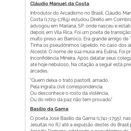
como
leitura
Cláudio Manuel da Costa
principal
pressione
Introdutor do Arcadismo no Brasil, Cláudio Ma
característica
TAB
Costa (1729-1789) estudou Direito em Coimbra.
o
e
advogou em Mariana, SP, onde nasceu e estab
buco...
depois
depois em Vila Rica. Foi um poeta de transição
F.
muito preso ao Barroco. Era grande amigo de
Para
Tinha os pseudônimos (apelido, no caso dos ár
pausar
Alceste. O nome de sua musa era Eulina. Foi p
a
Inconfidência Mineira. Após delatar seus coleg
leitura
até hoje nebuloso. Na citação a seguir está pr
pressione
árcades.
D
(primeira
"Quem deixa o trato pastoril, amado,
tecla
Pela ingrata civil correspondência,
à
Ou desconhece o rosto da violência,
esquerda
Ou do retiro da paz não tem provado."
do
Basílio da Gama
F),
para
O poeta José Basílio da Gama (1741-1795), na
continuar
Jesuítas no RJ até a expulsão destes do Brasil
pressione