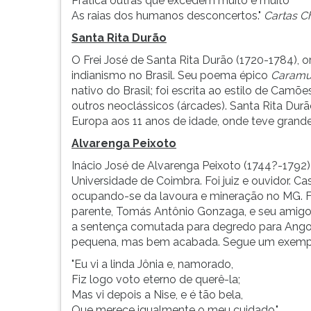
Pratica outras que excedem muito e muito
As raias dos humanos desconcertos."
Cartas C
Santa Rita Durão
O Frei José de Santa Rita Durão (1720-1784), o
indianismo no Brasil. Seu poema épico
Caramu
nativo do Brasil; foi escrita ao estilo de Cam
outros neoclássicos (árcades). Santa Rita Du
Europa aos 11 anos de idade, onde teve grande
Alvarenga Peixoto
Inácio José de Alvarenga Peixoto (1744?-1792
Universidade de Coimbra. Foi juiz e ouvidor. C
ocupando-se da lavoura e mineração no MG. Fo
parente, Tomás Antônio Gonzaga, e seu amigo 
a sentença comutada para degredo para Angola,
pequena, mas bem acabada. Segue um exemp
"Eu vi a linda Jônia e, namorado,
Fiz logo voto eterno de querê-la;
Mas vi depois a Nise, e é tão bela,
Que merece igualmente o meu cuidado."