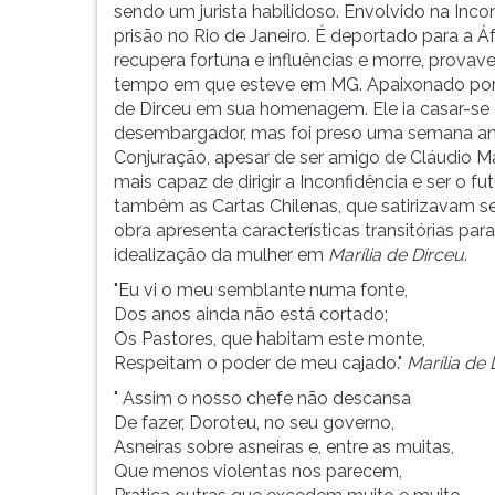
F
sendo um jurista habilidoso. Envolvido na In
para
prisão no Rio de Janeiro. É deportado para a Á
ouvir
recupera fortuna e influências e morre, prova
essa
tempo em que esteve em MG. Apaixonado por Ma
instrução
de Dirceu em sua homenagem. Ele ia casar-se c
novamente.
desembargador, mas foi preso uma semana ant
Conjuração, apesar de ser amigo de Cláudio M
mais capaz de dirigir a Inconfidência e ser o f
também as Cartas Chilenas, que satirizavam s
obra apresenta características transitórias p
idealização da mulher em
Marília de Dirceu
.
"Eu vi o meu semblante numa fonte,
Dos anos ainda não está cortado;
Os Pastores, que habitam este monte,
Respeitam o poder de meu cajado."
Marília de 
" Assim o nosso chefe não descansa
De fazer, Doroteu, no seu governo,
Asneiras sobre asneiras e, entre as muitas,
Que menos violentas nos parecem,