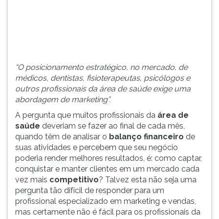
(primeira
tecla
à
direita
do
F).
“O posicionamento estratégico, no mercado, de
Para
médicos, dentistas, fisioterapeutas, psicólogos e
ir
outros profissionais da área de saúde exige uma
ao
abordagem de marketing”.
menu
principal
A pergunta que muitos profissionais da
área de
pressione
saúde
deveriam se fazer ao final de cada mês,
a
quando têm de analisar o
balanço financeiro
de
tecla
suas atividades e percebem que seu negócio
J
poderia render melhores resultados, é: como captar,
e
conquistar e manter clientes em um mercado cada
depois
vez mais
competitivo
? Talvez esta não seja uma
F.
pergunta tão difícil de responder para um
Pressione
profissional especializado em marketing e vendas,
F
mas certamente não é fácil para os profissionais da
para