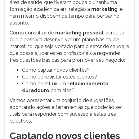
área de saúde, que tiveram pouca ou nenhuma
ouvir
formação acadêmica em relação a
marketing
, e
essa
nem mesmo dispõem de tempo para pensar no
instrução
assunto.
novamente.
Como consultor de
marketing pessoal
, acredito
que é possível desenvolver um plano básico de
marketing, que seja voltado para o setor de saúde, e
que possa ajudar estes profissionais a responder
três questões básicas para promover seu negócio:
Como captar novos clientes?
Como conquistar estes clientes?
Como construir um
relacionamento
duradouro
com eles?
Vamos apresentar um conjunto de sugestões,
apontando ações e ferramentas que poderão ser
úteis para responder com sucesso a estas três
questões.
Captando novos clientes