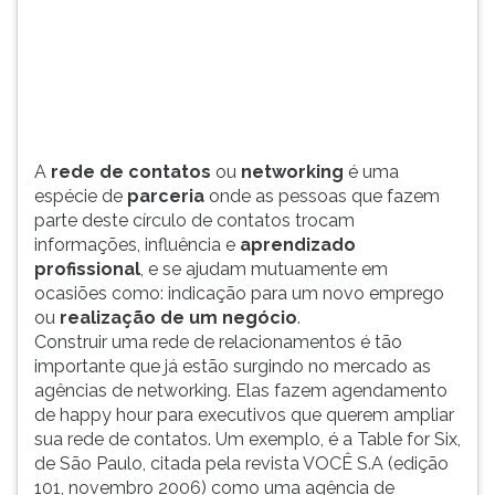
deste
TAB
círculo
e
de
depois
contatos
F.
trocam
Para
informações,
pausar
influên...
a
A
rede de contatos
ou
networking
é uma
leitura
espécie de
parceria
onde as pessoas que fazem
pressione
parte deste círculo de contatos trocam
D
informações, influência e
aprendizado
(primeira
profissional
, e se ajudam mutuamente em
tecla
ocasiões como: indicação para um novo emprego
à
ou
realização de um negócio
.
esquerda
Construir uma rede de relacionamentos é tão
do
importante que já estão surgindo no mercado as
F),
agências de networking. Elas fazem agendamento
para
de happy hour para executivos que querem ampliar
continuar
sua rede de contatos. Um exemplo, é a Table for Six,
pressione
de São Paulo, citada pela revista VOCÊ S.A (edição
G
101, novembro 2006) como uma agência de