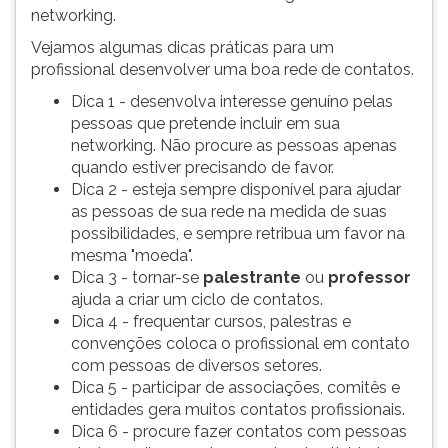
(primeira
networking.
tecla
Vejamos algumas dicas práticas para um
à
profissional desenvolver uma boa rede de contatos.
direita
do
Dica 1 - desenvolva interesse genuíno pelas
F).
pessoas que pretende incluir em sua
Para
networking. Não procure as pessoas apenas
ir
quando estiver precisando de favor.
ao
Dica 2 - esteja sempre disponível para ajudar
menu
as pessoas de sua rede na medida de suas
principal
possibilidades, e sempre retribua um favor na
pressione
mesma "moeda".
a
Dica 3 - tornar-se
palestrante
ou
professor
tecla
ajuda a criar um ciclo de contatos.
J
Dica 4 - frequentar cursos, palestras e
e
convenções coloca o profissional em contato
depois
com pessoas de diversos setores.
F.
Dica 5 - participar de associações, comitês e
Pressione
entidades gera muitos contatos profissionais.
F
Dica 6 - procure fazer contatos com pessoas
para