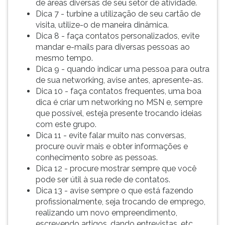
de áreas diversas de seu setor de atividade.
ouvir
Dica 7 - turbine a utilização de seu cartão de
essa
visita, utilize-o de maneira dinâmica.
instrução
Dica 8 - faça contatos personalizados, evite
novamente.
mandar e-mails para diversas pessoas ao
mesmo tempo.
Dica 9 - quando indicar uma pessoa para outra
de sua networking, avise antes, apresente-as.
Dica 10 - faça contatos frequentes, uma boa
dica é criar um networking no MSN e, sempre
que possível, esteja presente trocando ideias
com este grupo.
Dica 11 - evite falar muito nas conversas,
procure ouvir mais e obter informações e
conhecimento sobre as pessoas.
Dica 12 - procure mostrar sempre que você
pode ser útil à sua rede de contatos.
Dica 13 - avise sempre o que está fazendo
profissionalmente, seja trocando de emprego,
realizando um novo empreendimento,
escrevendo artigos, dando entrevistas, etc.