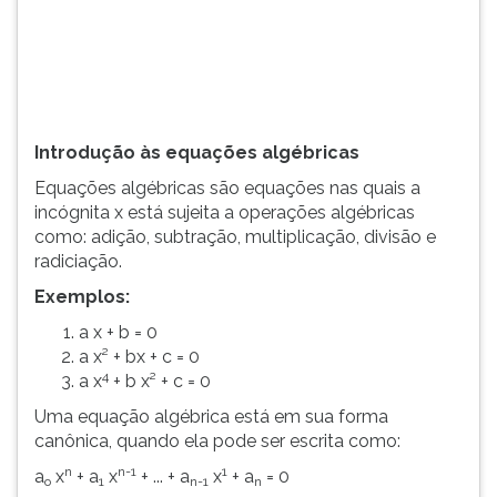
(primeira
tecla
à
direita
do
F).
Introdução às equações algébricas
Para
ir
Equações algébricas são equações nas quais a
ao
incógnita x está sujeita a operações algébricas
menu
como: adição, subtração, multiplicação, divisão e
principal
radiciação.
pressione
Exemplos:
a
tecla
a x + b = 0
J
a x² + bx + c = 0
e
4
a x
+ b x² + c = 0
depois
Uma equação algébrica está em sua forma
F.
canônica, quando ela pode ser escrita como:
Pressione
F
n
n-1
1
a
x
+ a
x
+ ... + a
x
+ a
= 0
o
1
n-1
n
para