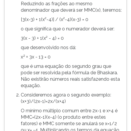
Reduzindo as frações ao mesmo
denominador que deverá ser MMC(x), teremos:
[3(x-3) + 1(x²-4)] / (x²-4)(x-3) = 0
o que significa que o numerador deverá ser:
3(x - 3) + 1(x² - 4) = 0
que desenvolvido nos dá:
2
x
+ 3x - 13 = 0
que é uma equação do segundo grau que
pode ser resolvida pela fórmula de Bhaskara.
Não existirão números reais satisfazendo esta
equação.
Consideremos agora o segundo exemplo:
(x+3)/(2x-1)=2x/(x+4)
O mínimo múltiplo comum entre 2x-1 e x+4 é
MMC=(2x-1)(x-4) (o produto entre estes
fatores) e MMC somente se anulará se x=1/2
ou x= -4. Multiplicando os termos da equação