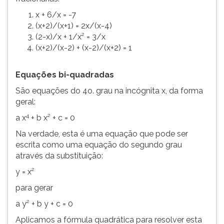
x + 6/x = -7
(x+2)/(x+1) = 2x/(x-4)
(2-x)/x + 1/x² = 3/x
(x+2)/(x-2) + (x-2)/(x+2) = 1
Equações bi-quadradas
São equações do 4o. grau na incógnita x, da forma
geral:
4
a x
+ b x² + c = 0
Na verdade, esta é uma equação que pode ser
escrita como uma equação do segundo grau
através da substituição:
y = x²
para gerar
a y² + b y + c = 0
Aplicamos a fórmula quadrática para resolver esta