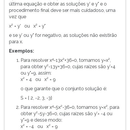
última equação e obter as soluções y' e y" e o
procedimento final deve ser mais cuidadoso, uma
vez que
x² = y' ou x² = y"
e se y' ou y" for negativo, as soluções não existirão
para x.
Exemplos:
4
Para resolver x
-13x²+36=0, tomamos y=x²,
para obter y²-13y+36=0, cujas raízes são y'=4
ou y"=9, assim:
x² = 4 ou x² = 9
o que garante que o conjunto solução é:
S = { 2, -2, 3, -3}
4
Para resolver x
-5x²-36=0, tomamos y=x², para
obter y²-5y-36=0, cujas raízes são y'= -4 ou
y"=9 e desse modo:
x² = -4 ou x² = 9