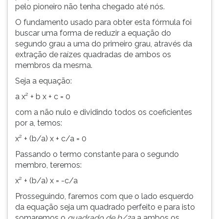
pelo pioneiro não tenha chegado até nós.
O fundamento usado para obter esta fórmula foi
buscar uma forma de reduzir a equação do
segundo grau a uma do primeiro grau, através da
extração de raízes quadradas de ambos os
membros da mesma.
Seja a equação:
a x² + b x + c = 0
com a não nulo e dividindo todos os coeficientes
por a, temos:
x² + (b/a) x + c/a = 0
Passando o termo constante para o segundo
membro, teremos:
x² + (b/a) x = -c/a
Prosseguindo, faremos com que o lado esquerdo
da equação seja um quadrado perfeito e para isto
somaremos o
quadrado de b/2a
a ambos os