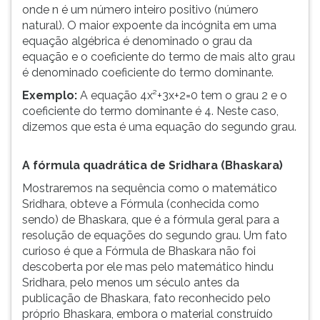
onde n é um número inteiro positivo (número
ouvir
natural). O maior expoente da incógnita em uma
essa
equação algébrica é denominado o grau da
instrução
equação e o coeficiente do termo de mais alto grau
novamente.
é denominado coeficiente do termo dominante.
Exemplo:
A equação 4x²+3x+2=0 tem o grau 2 e o
coeficiente do termo dominante é 4. Neste caso,
dizemos que esta é uma equação do segundo grau.
A fórmula quadrática de Sridhara (Bhaskara)
Mostraremos na sequência como o matemático
Sridhara, obteve a Fórmula (conhecida como
sendo) de Bhaskara, que é a fórmula geral para a
resolução de equações do segundo grau. Um fato
curioso é que a Fórmula de Bhaskara não foi
descoberta por ele mas pelo matemático hindu
Sridhara, pelo menos um século antes da
publicação de Bhaskara, fato reconhecido pelo
próprio Bhaskara, embora o material construído