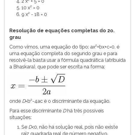
2 x² + 5 = 0
10 x² = 0
9 x² - 18 = 0
Resolução de equações completas do 2o.
grau
Como vimos, uma equação do tipo: ax²+bx+c=0, é
uma equação completa do segundo grau e para
resolvê-la basta usar a fórmula quadrática (atribuída
a Bhaskara), que pode ser escrita na forma:
onde
D
=b²-4ac é o discriminante da equação.
Para esse discriminante
D
há três possíveis
situações:
Se
D
<0, não há solução real, pois não existe
raiz quadrada real de número negativo.