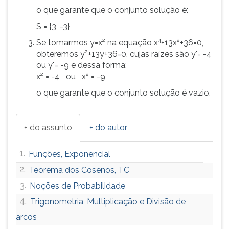
o que garante que o conjunto solução é:
S = {3, -3}
4
Se tomarmos y=x² na equação x
+13x²+36=0,
obteremos y²+13y+36=0, cujas raízes são y'= -4
ou y"= -9 e dessa forma:
x² = -4 ou x² = -9
o que garante que o conjunto solução é vazio.
+ do assunto
+ do autor
1.
Funções, Exponencial
2.
Teorema dos Cosenos, TC
3.
Noções de Probabilidade
4.
Trigonometria, Multiplicação e Divisão de
arcos