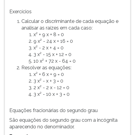
Exercícios
Calcular o discriminante de cada equação e
analisar as raízes em cada caso:
x² + 9 x + 8 = 0
9 x² - 24 x + 16 = 0
x² - 2 x + 4 = 0
3 x² - 15 x + 12 = 0
10 x² + 72 x - 64 = 0
Resolver as equações:
x² + 6 x + 9 = 0
3 x² - x + 3 = 0
2 x² - 2 x - 12 = 0
3 x² - 10 x + 3 = 0
Equações fracionárias do segundo grau
São equações do segundo grau com a incógnita
aparecendo no denominador.