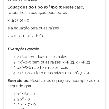
Equações do tipo ax²+bx=0
: Neste caso,
fatoramos a equação para obter:
x (ax + b) = 0
e a equação terá duas raízes:
x' = 0 ou x" = -b/a
Exemplos gerais
4x²=0 tem duas raízes nulas.
4x²-8=0 tem duas raízes: x'=R[2], x"= -R[2]
4x²+5=0 não tem raízes reais.
4x²-12x=0 tem duas raízes reais: x'=3, x"=0
Exercícios:
Resolver as equações incompletas do
segundo grau.
x² + 6x = 0
2 x² = 0
3 x² + 7 = 0