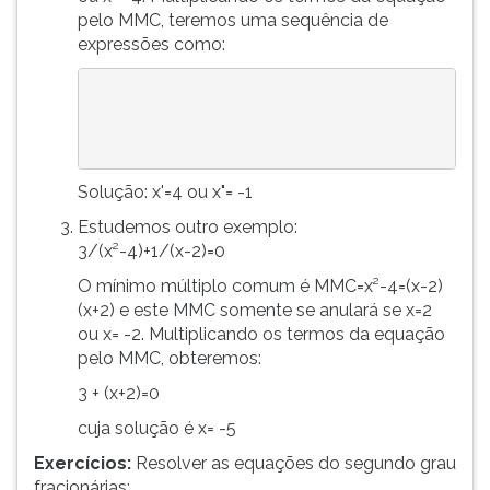
pelo MMC, teremos uma sequência de
expressões como:
Solução: x'=4 ou x"= -1
Estudemos outro exemplo:
3/(x²-4)+1/(x-2)=0
O mínimo múltiplo comum é MMC=x²-4=(x-2)
(x+2) e este MMC somente se anulará se x=2
ou x= -2. Multiplicando os termos da equação
pelo MMC, obteremos:
3 + (x+2)=0
cuja solução é x= -5
Exercícios:
Resolver as equações do segundo grau
fracionárias: