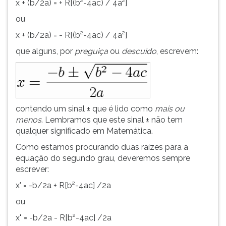
x + (b/2a) = + R[(b²-4ac) / 4a²]
ou
x + (b/2a) = - R[(b²-4ac) / 4a²]
que alguns, por
preguiça
ou
descuido
, escrevem:
contendo um sinal ± que é lido como
mais ou
menos
. Lembramos que este sinal ± não tem
qualquer significado em Matemática.
Como estamos procurando duas raízes para a
equação do segundo grau, deveremos sempre
escrever:
x' = -b/2a + R[b²-4ac] /2a
ou
x" = -b/2a - R[b²-4ac] /2a