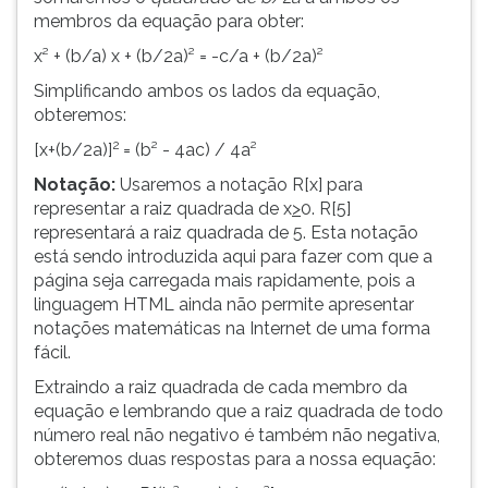
membros da equação para obter:
x² + (b/a) x + (b/2a)² = -c/a + (b/2a)²
Simplificando ambos os lados da equação,
obteremos:
2
[x+(b/2a)]
= (b² - 4ac) / 4a²
Notação:
Usaremos a notação R[x] para
representar a raiz quadrada de x
>
0. R[5]
representará a raiz quadrada de 5. Esta notação
está sendo introduzida aqui para fazer com que a
página seja carregada mais rapidamente, pois a
linguagem HTML ainda não permite apresentar
notações matemáticas na Internet de uma forma
fácil.
Extraindo a raiz quadrada de cada membro da
equação e lembrando que a raiz quadrada de todo
número real não negativo é também não negativa,
obteremos duas respostas para a nossa equação: