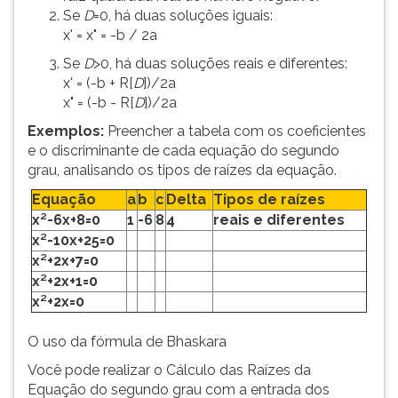
Se
D
=0, há duas soluções iguais:
x' = x" = -b / 2a
Se
D
>0, há duas soluções reais e diferentes:
x' = (-b + R[
D
])/2a
x" = (-b - R[
D
])/2a
Exemplos:
Preencher a tabela com os coeficientes
e o discriminante de cada equação do segundo
grau, analisando os tipos de raízes da equação.
Equação
a
b
c
Delta
Tipos de raízes
x²-6x+8=0
1
-6
8
4
reais e diferentes
x²-10x+25=0
x²+2x+7=0
x²+2x+1=0
x²+2x=0
O uso da fórmula de Bhaskara
Você pode realizar o Cálculo das Raízes da
Equação do segundo grau com a entrada dos