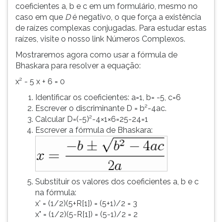
coeficientes a, b e c em um formulário, mesmo no
caso em que
D
é negativo, o que força a existência
de raízes complexas conjugadas. Para estudar estas
raízes, visite o nosso link Números Complexos.
Mostraremos agora como usar a fórmula de
Bhaskara para resolver a equação:
x² - 5 x + 6 = 0
Identificar os coeficientes: a=1, b= -5, c=6
Escrever o discriminante D = b²-4ac.
Calcular D=(-5)²-4×1×6=25-24=1
Escrever a fórmula de Bhaskara:
Substituir os valores dos coeficientes a, b e c
na fórmula:
x' = (1/2)(5+R[1]) = (5+1)/2 = 3
x" = (1/2)(5-R[1]) = (5-1)/2 = 2