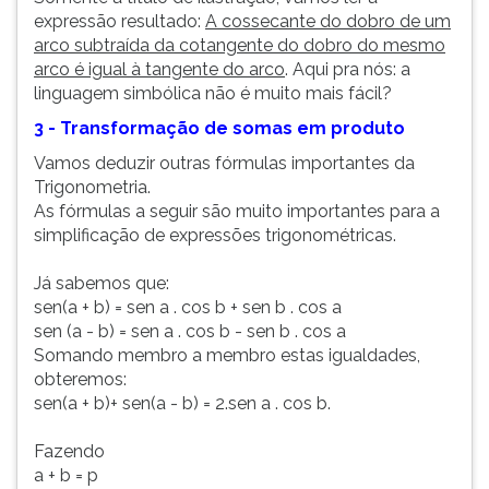
expressão resultado:
A cossecante do dobro de um
arco subtraída da cotangente do dobro do mesmo
arco é igual à tangente do arco
. Aqui pra nós: a
linguagem simbólica não é muito mais fácil?
3 - Transformação de somas em produto
Vamos deduzir outras fórmulas importantes da
Trigonometria.
As fórmulas a seguir são muito importantes para a
simplificação de expressões trigonométricas.
Já sabemos que:
sen(a + b) = sen a . cos b + sen b . cos a
sen (a - b) = sen a . cos b - sen b . cos a
Somando membro a membro estas igualdades,
obteremos:
sen(a + b)+ sen(a - b) = 2.sen a . cos b.
Fazendo
a + b = p