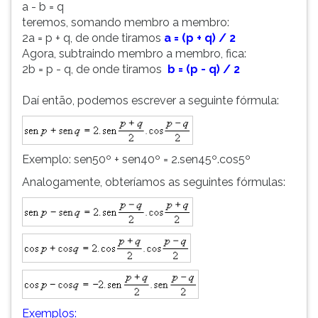
a - b = q
teremos, somando membro a membro:
2a = p + q, de onde tiramos
a = (p + q) / 2
Agora, subtraindo membro a membro, fica:
2b = p - q, de onde tiramos
b = (p - q) / 2
Daí então, podemos escrever a seguinte fórmula:
Exemplo: sen50º + sen40º = 2.sen45º.cos5º
Analogamente, obteríamos as seguintes fórmulas:
Exemplos: