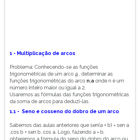
(primeira
tecla
à
direita
do
F).
Para
ir
1 - Multiplicação de arcos
ao
menu
Problema: Conhecendo-se as funções
principal
trigonométricas de um arco
a
, determinar as
pressione
funções trigonométricas do arco
n.a
onde n é um
a
número inteiro maior ou igual a 2.
tecla
Usaremos as fórmulas das funções trigonométricas
J
da soma de arcos para deduzi-las.
e
1.1 -
Seno e cosseno do dobro de um arco
depois
F.
Sabemos das aulas anteriores que sen(a + b) = sen a
Pressione
.cos b + sen b. cos a. Logo, fazendo a = b,
F
obteremos a fórmula do seno do dobro do arco ou
para