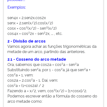
Exemplos:
sen4x = 2.sen2x.cos2x
senx = 2.sen(x/2).cos(x/2)
2
2
cosx = cos
(x/2) - sen
(x/2)
2
2
cos4x = cos
2x - sen
2x, ... , etc.
2 - Divisão de arcos
Vamos agora achar as funções trigonométricas da
metade de um arco, partindo das anteriores.
2.1 - Cosseno do arco metade
2
2
Ora, sabemos que cos2a = cos
a - sen
a
2
2
2
Substituindo sen
a, por 1 - cos
a, já que sen
a +
2
cos
a = 1, vem:
2
cos2a = 2.cos
a - 1. Daí, vem:
2
cos
a = (1+cos2a) / 2
2
Fazendo a = x/2, vem, cos
(x/2) = [1+cosx]/2.
Podemos escrever então a fórmula do cosseno do
arco metade como: