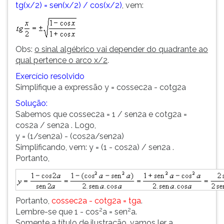
tg(x/2) = sen(x/2) / cos(x/2)
, vem:
Obs:
o sinal algébrico vai depender do quadrante ao
qual pertence o arco x/2
.
Exercício resolvido
Simplifique a expressão y = cossec2a - cotg2a
Solução:
Sabemos que cossec2a = 1 / sen2a e cotg2a =
cos2a / sen2a . Logo,
y = (1/sen2a) - (cos2a/sen2a)
Simplificando, vem: y = (1 - cos2a) / sen2a .
Portanto,
Portanto,
cossec2a - cotg2a = tga
.
2
2
Lembre-se que 1 - cos
a = sen
a.
Somente a título de ilustração, vamos ler a