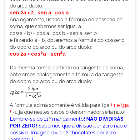
do arco duplo:
ouvir
sen 2a = 2 . sen a . cos a
essa
Analogamente, usando a fórmula do cosseno da
instrução
soma, que sabemos ser igual a
novamente.
cos(a + b) = cos a . cos b - sen a .sen b
e fazendo a = b, obteremos a fórmula do cosseno
do dobro do arco ou do arco duplo:
2
2
cos 2a = cos
a - sen
a
Da mesma forma, partindo da tangente da soma,
obteremos analogamente a fórmula da tangente
do dobro do arco ou do arco duplo:
A fórmula acima somente é válida para tga
1 e tga
¹
-1, já que nestes casos o denominador seria nulo!
¹
Lembre-se do 11º mandamento!
NÃO DIVIDIRÁS
POR ZERO!
Sabemos que a divisão por zero não é
possível. Imagine dividir 2 chocolates por zero
pessoas!!!