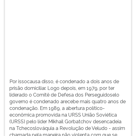
(primeira
tecla
à
direita
do
F).
Para
ir
ao
menu
principal
pressione
Por issocausa disso, é condenado a dois anos de
a
prisão domiciliar. Logo depois, em 1979, por ter
tecla
liderado o Comitê de Defesa dos Perseguidoselo
J
governo é condenado arecebe mais quatro anos de
e
condenação. Em 1989, a abertura político-
depois
econômica promovida na URSS União Soviética
F.
(URSS) pelo líder Mikhail Gorbatchov desencadeia
Pressione
na Tchecoslováquia a Revolução de Veludo - assim
F
chamada pela maneira não violenta com que se
para