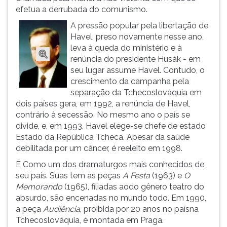
efetua a derrubada do comunismo.
ouvir
essa
A pressão popular pela libertação de
instrução
Havel, preso novamente nesse ano,
novamente.
leva à queda do ministério e à
renúncia do presidente Husák - em
seu lugar assume Havel. Contudo, o
crescimento da campanha pela
separação da Tchecoslováquia em
dois países gera, em 1992, a renúncia de Havel,
contrário à secessão. No mesmo ano o país se
divide, e, em 1993, Havel elege-se chefe de estado
Estado da República Tcheca. Apesar da saúde
debilitada por um câncer, é reeleito em 1998.
É Como um dos dramaturgos mais conhecidos de
seu país. Suas tem as peças
A Festa
(1963) e
O
Memorando
(1965), filiadas aodo gênero teatro do
absurdo, são encenadas no mundo todo. Em 1990,
a peça
Audiência
, proibida por 20 anos no paísna
Tchecoslováquia, é montada em Praga.