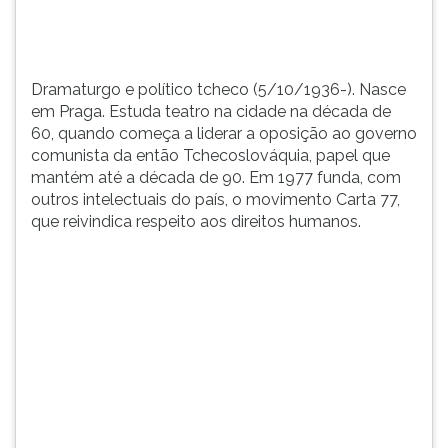
começa
TAB
a
e
liderar
depois
a
F.
Dramaturgo e político tcheco (5/10/1936-). Nasce
opo...
Para
em Praga. Estuda teatro na cidade na década de
pausar
60, quando começa a liderar a oposição ao governo
a
comunista da então Tchecoslováquia, papel que
leitura
mantém até a década de 90. Em 1977 funda, com
pressione
outros intelectuais do país, o movimento Carta 77,
D
que reivindica respeito aos direitos humanos.
(primeira
tecla
à
esquerda
do
F),
para
continuar
pressione
G