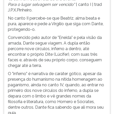
Para o lugar selvagem ser vencido"
[
canto I ] trad
J.P.X.Pinheiro.
No canto II percebe-se que Beatriz, alma beata e
pura, aparece e pede a Virgílio que siga com Dante,
protegendo-o.
Convencido pelo autor de "Eneida" e pela visão da
amada, Dante segue viagem. A dupla então
percorre nove círculos, inferno a dentro, até
encontrar o próprio Dite (Lúcifer), com suas três
faces e, através de seu próprio corpo, conseguem
chegar até a terra.
O "inferno" é narrativa de caráter gótico, apesar da
presença do humanismo na nítida homenagem ao
paganismo, ainda no canto IV, quando, ao entrar no
primeiro dos nove círculos do inferno, a dupla se
depara com o limbo e vê grandes nomes da
filosofia e literatura, como Homero e Sócrates,
dentre outros. Dante fica sabendo que ali mora seu
guia.