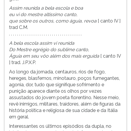
Assim reunida a bela escola e boa
eu vi do mestre altíssimo canto,
que sobre os outros, como águia, revoa
[ canto IV ]
trad C.M.
. . . . . . . . . . . . . . . . . . . . . . . . . . . . . . . . . . . .
A bela escola assim vi reunida
Do Mestre egrégio do sublime canto,
Águia em seu vôo além dos mais erguida
[ canto IV
] trad. J.P.X.P.
Ao longo da jornada, centauros, rios de fogo,
hereges, blasfemos, minotauro, poços fumegantes,
agonia, dor, tudo que signifique sofrimento e
punição aparece diante os olhos por vezes
assustados do jovem poeta florentino. Nesse meio,
revê inimigos, militares, traidores, além de figuras da
história política e religiosa de sua cidade e da Itália
em geral.
Interessantes os últimos episódios da dupla, no