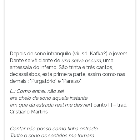
(primeira
tecla
à
direita
do
F).
Para
ir
Depois de sono intranquilo (viu só, Kafka?) o jovem
ao
Dante se vê diante de
una selva oscura
, uma
menu
antessala do inferno. São trinta e três cantos,
principal
decassílabos, esta primeira parte, assim como nas
pressione
demais : "Purgatório" e "Paraíso".
a
(...) Como entrei, não sei
tecla
era cheio de sono aquele instante
J
em que da estrada real me desviei
[ canto I ] – trad.
e
Cristiano Martins
depois
. . . . . . . . . . . . . . . . . . . . . . . . . . . . . . . . . . . . . . . . . . . . . . . . . . . . . . .
F.
Pressione
Contar não posso como tinha entrado
F
Tanto o sono os sentidos me tomara
para