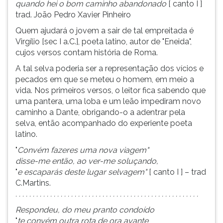
quando hei o bom caminho abandonado
[ canto I ]
ouvir
trad. João Pedro Xavier Pinheiro
essa
Quem ajudará o jovem a sair de tal empreitada é
instrução
Virgílio [sec I a.C.], poeta latino, autor de "Eneida",
novamente.
cujos versos contam história de Roma.
A tal selva poderia ser a representação dos vícios e
pecados em que se meteu o homem, em meio a
vida. Nos primeiros versos, o leitor fica sabendo que
uma pantera, uma loba e um leão impediram novo
caminho a Dante, obrigando-o a adentrar pela
selva, então acompanhado do experiente poeta
latino.
"
Convém fazeres uma nova viagem"
disse-me então, ao ver-me soluçando,
"
e escaparás deste lugar selvagem"
[ canto I ] – trad
C.Martins.
. . . . . . . . . . . . . . . . . . . . . . . . . . . . . . . . . . . . . . . . . . . . . . . . . . . . .
Respondeu, do meu pranto condoído
"
te convém outra rota de ora avante