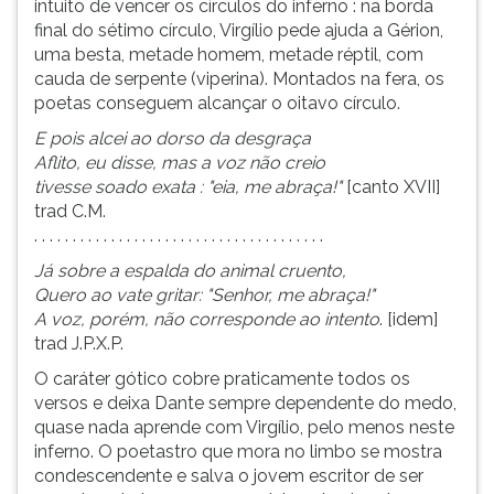
intuito de vencer os círculos do inferno : na borda
final do sétimo círculo, Virgílio pede ajuda a Gérion,
uma besta, metade homem, metade réptil, com
cauda de serpente (viperina). Montados na fera, os
poetas conseguem alcançar o oitavo círculo.
E pois alcei ao dorso da desgraça
Aflito, eu disse, mas a voz não creio
tivesse soado exata : "eia, me abraça!"
[canto XVII]
trad C.M.
. . . . . . . . . . . . . . . . . . . . . . . . . . . . . . . . . . . . . .
Já sobre a espalda do animal cruento,
Quero ao vate gritar: "Senhor, me abraça!"
A voz, porém, não corresponde ao intento
. [idem]
trad J.P.X.P.
O caráter gótico cobre praticamente todos os
versos e deixa Dante sempre dependente do medo,
quase nada aprende com Virgílio, pelo menos neste
inferno. O poetastro que mora no limbo se mostra
condescendente e salva o jovem escritor de ser