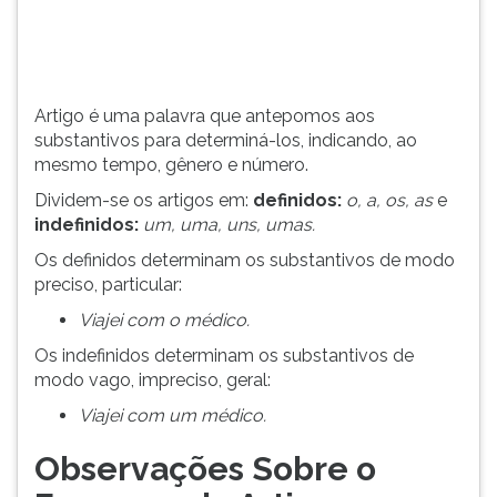
(primeira
tecla
à
direita
do
Artigo é uma palavra que antepomos aos
F).
substantivos para determiná-los, indicando, ao
Para
mesmo tempo, gênero e número.
ir
Dividem-se os artigos em:
definidos:
o, a, os, as
e
ao
indefinidos:
um, uma, uns, umas.
menu
principal
Os definidos determinam os substantivos de modo
pressione
preciso, particular:
a
Viajei com o médico.
tecla
J
Os indefinidos determinam os substantivos de
e
modo vago, impreciso, geral:
depois
Viajei com um médico.
F.
Pressione
Observações Sobre o
F
para