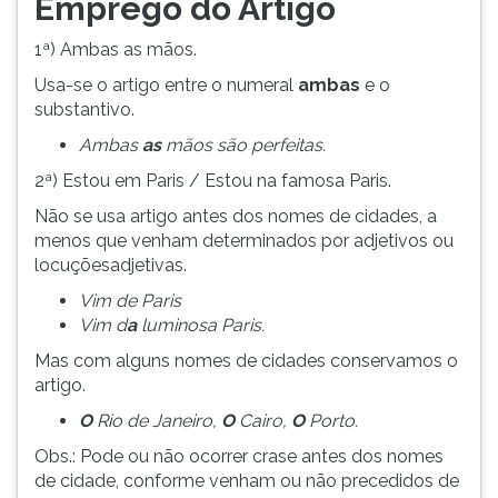
Emprego do Artigo
ouvir
essa
1ª) Ambas as mãos.
instrução
Usa-se o artigo entre o numeral
ambas
e o
novamente.
substantivo.
Ambas
as
mãos são perfeitas.
2ª) Estou em Paris / Estou na famosa Paris.
Não se usa artigo antes dos nomes de cidades, a
menos que venham determinados por adjetivos ou
locuçõesadjetivas.
Vim de Paris
Vim d
a
luminosa Paris.
Mas com alguns nomes de cidades conservamos o
artigo.
O
Rio de Janeiro,
O
Cairo,
O
Porto.
Obs.: Pode ou não ocorrer crase antes dos nomes
de cidade, conforme venham ou não precedidos de