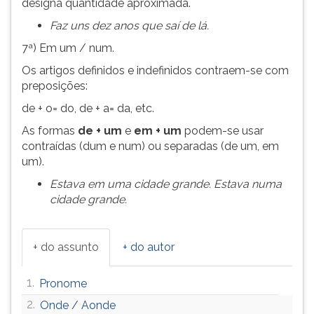
designa quantidade aproximada.
Faz uns dez anos que saí de lá.
7ª) Em um / num.
Os artigos definidos e indefinidos contraem-se com
preposições:
de + o= do, de + a= da, etc.
As formas
de + um
e
em + um
podem-se usar
contraídas (dum e num) ou separadas (de um, em
um).
Estava em uma cidade grande. Estava numa
cidade grande.
+ do assunto
+ do autor
1.
Pronome
2.
Onde / Aonde