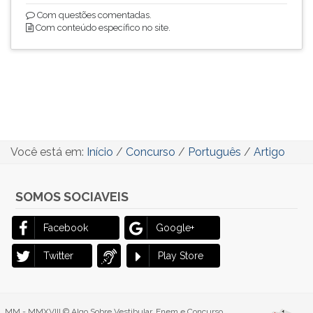
Com questões comentadas.
Com conteúdo específico no site.
Você está em:
Início
/
Concurso
/
Português
/
Artigo
SOMOS SOCIAVEIS
Facebook
Google+
Twitter
Play Store
MM - MMXVIII © Algo Sobre Vestibular, Enem e Concurso