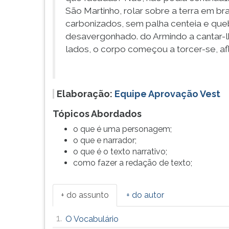
São Martinho, rolar sobre a terra em br
carbonizados, sem palha centeia e queb
desavergonhado. do Armindo a cantar-lh
lados, o corpo começou a torcer-se, afli
Elaboração:
Equipe Aprovação Vest
Tópicos Abordados
o que é uma personagem;
o que e narrador;
o que é o texto narrativo;
como fazer a redação de texto;
+ do assunto
+ do autor
1.
O Vocabulário