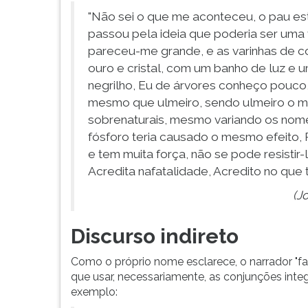
F
"Não sei o que me aconteceu, o pau esta
para
passou pela ideia que poderia ser uma 
ouvir
essa
pareceu-me grande, e as varinhas de c
instrução
ouro e cristal, com um banho de luz e u
novamente.
negrilho, Eu de árvores conheço pouco,
mesmo que ulmeiro, sendo ulmeiro o 
sobrenaturais, mesmo variando os nome
fósforo teria causado o mesmo efeito, P
e tem muita força, não se pode resistir-
Acredita nafatalidade, Acredito no que t
(J
Discurso indireto
Como o próprio nome esclarece, o narrador "fa
que usar, necessariamente, as conjunções integr
exemplo: