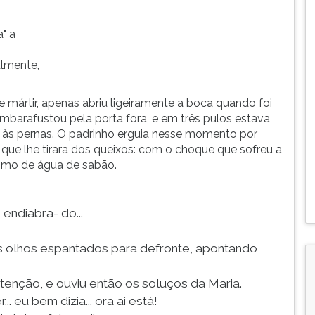
" a
almente,
mártir, apenas abriu ligeiramente a boca quando foi
embarafustou pela porta fora, e em três pulos estava
e às pernas. O padrinho erguia nesse momento por
que lhe tirara dos queixos: com o choque que sofreu a
ismo de água de sabão.
 endiabra- do...
os olhos espantados para defronte, apontando
enção, e ouviu então os soluços da Maria.
. eu bem dizia... ora ai está!