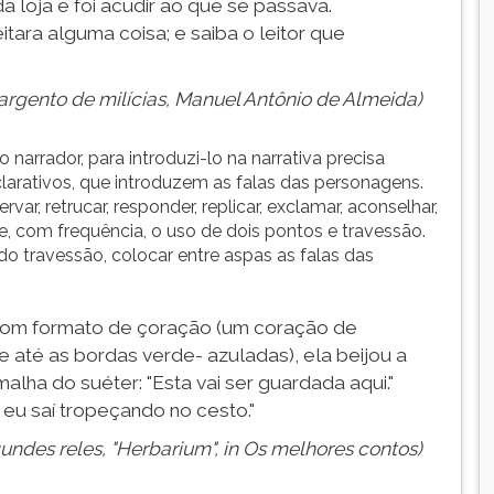
 loja e foi acudir ao que se passava.
tara alguma coisa; e saiba o leitor que
rgento de milícias, Manuel Antônio de Almeida)
o narrador, para introduzi-lo na narrativa precisa
larativos, que introduzem as falas das personagens.
rvar, retrucar, responder, replicar, exclamar, aconselhar,
e, com frequência, o uso de dois pontos e travessão.
do travessão, colocar entre aspas as falas das
 com formato de çoração (um coração de
 até as bordas verde- azuladas), ela beijou a
alha do suéter: "Esta vai ser guardada aqui."
 saí tropeçando no cesto."
gundes reles, "Herbarium", in Os melhores contos)