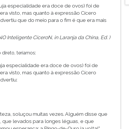
cuja especialidade era doce de ovos) foi de
era visto, mas quanto à expressão Cícero
advertiu que do meio para o fim é que era mais
O Inteligente CíceroN, in Laranja da China, Ed. )
direto, teríamos:
uja especialidade era doce de ovos) foi de
era visto, mas quanto à expressão Cícero
dvertiu:
isteza, soluçou muitas vezes. Alguém disse que
 que levados para longes léguas, e que
omou esperança: a Pingo-de-Ouro ia volta!"