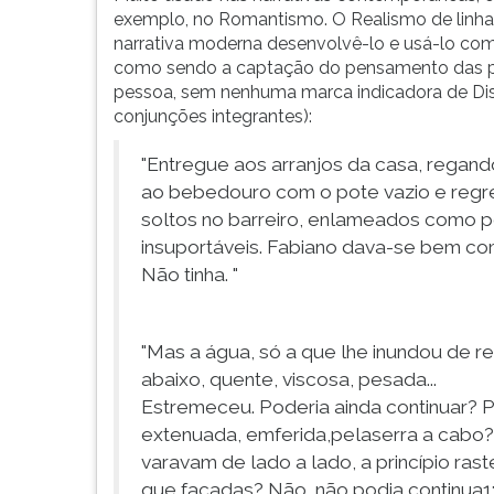
exemplo, no Romantismo. O Realismo de linha
narrativa moderna desenvolvê-lo e usá-lo com
como sendo a captação do pensamento das pe
pessoa, sem nenhuma marca indicadora de Discu
conjunções integrantes):
"Entregue aos arranjos da casa, regand
ao bebedouro com o pote vazio e regre
soltos no barreiro, enlameados como p
insuportáveis. Fabiano dava-se bem com 
Não tinha. "
"Mas a água, só a que lhe inundou de re
abaixo, quente, viscosa, pesada...
Estremeceu. Poderia ainda continuar? P
extenuada, emferida,pelaserra a cabo?
varavam de lado a lado, a princípio rast
que facadas? Não, não podia continua1: