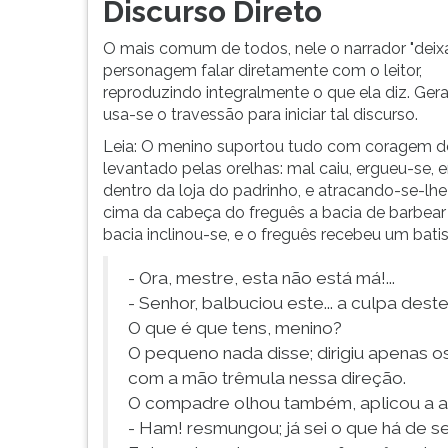
suas
leitura
Discurso Direto
personagens
pressione
serem
TAB
O mais comum de todos, nele o narrador "deixa
reproduzidas
e
personagem falar diretamente com o leitor,
ou
depois
reproduzindo integralmente o que ela diz. Ger
reproduz
F.
usa-se o travessão para iniciar tal discurso.
o
Para
Leia: O menino suportou tudo com coragem de 
que
pausar
levantado pelas orelhas: mal caiu, ergueu-se, 
falam.
a
dentro da loja do padrinho, e atracando-se-lh
São
leitura
cima da cabeça do freguês a bacia de barbear 
tr�...
pressione
bacia inclinou-se, e o freguês recebeu um bat
D
(primeira
- Ora, mestre, esta não está má!...
tecla
- Senhor, balbuciou este... a culpa deste
à
O que é que tens, menino?
esquerda
O pequeno nada disse; dirigiu apenas 
do
F),
com a mão trêmula nessa direção.
para
O compadre olhou também, aplicou a at
continuar
- Ham! resmungou; já sei o que há de ser..
pressione