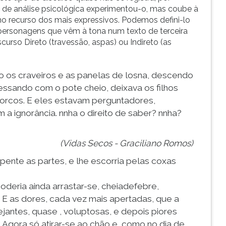
 de análise psicológica experimentou-o, mas coube à
o recurso dos mais expressivos. Podemos defini-lo
rsonagens que vêm à tona num texto de terceira
rso Direto (travessão, aspas) ou Indireto (as
o os craveiros e as panelas de losna, descendo
ssando com o pote cheio, deixava os filhos
orcos. E eles estavam perguntadores,
a ignorância. nnha o direito de saber? nnha?
(Vidas Secos - Graciliano Romos)
pente as partes, e lhe escorria pelas coxas
oderia ainda arrastar-se, cheiadefebre,
 E as dores, cada vez mais apertadas, que a
ejantes, quase , voluptosas, e depois piores
 Agora só atirar-se ao chão e, como no dia de