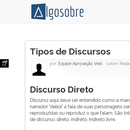
Discurso
Pressione
aqui
TAB
Título
deve
e
Tipos de Discursos
do
ser
depois
artigo:
entendido
F
por:
Equipe Aprovação Vest
sobre:
Reda
como
para
a
ouvir
maneira
o
que
conteúdo
Discurso Direto
o
principal
narrador
desta
Discurso aqui deve ser entendido como a mane
'deixa'
tela.
narrador "deixa" a fala de suas personagens s
a
Para
reproduzidas ou reproduz o que falam. São trê
fala
pular
de discurso: direto, indireto, indireto livre.
de
essa