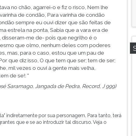
va no chão, agarrei-o e fiz o risco, Nem lhe
varinha de condão, Para varinha de condão
ondão sempre eu ouvi dizer que são feitas de
ma estrela na ponta, Sabia que a vara era de
 disseram-me de- pois que negrilho é o
mesmo que olmo, nenhum deles com poderes
s, mas, para o caso, estou que um pau de
or que diz isso, O que tem que ser; tem de ser;
lhe, mil vezes o ouvi à gente mais velha,
em de se!: "
osé Saramago, Jangada de Pedra, Record, J 999)
la" indiretamente por sua personagem. Para tanto, terá
antes que e se ao introduzir tal discurso. Veja o