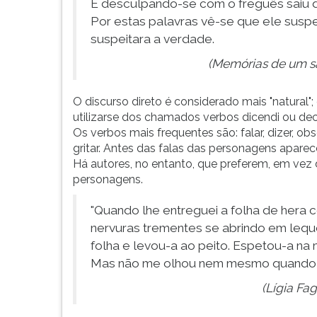
E desculpando-se com o freguês saiu da
G
Por estas palavras vê-se que ele suspei
(primeira
suspeitara a verdade.
tecla
à
(Memórias de um sa
direita
do
O discurso direto é considerado mais "natural"; 
F).
utilizarse dos chamados verbos dicendi ou dec
Para
Os verbos mais frequentes são: falar, dizer, obse
ir
gritar. Antes das falas das personagens aparec
ao
Há autores, no entanto, que preferem, em vez 
menu
personagens.
principal
pressione
"Quando lhe entreguei a folha de hera
a
nervuras trementes se abrindo em leque
tecla
J
folha e levou-a ao peito. Espetou-a na m
e
Mas não me olhou nem mesmo quando eu
depois
(Lígia Fa
F.
Pressione