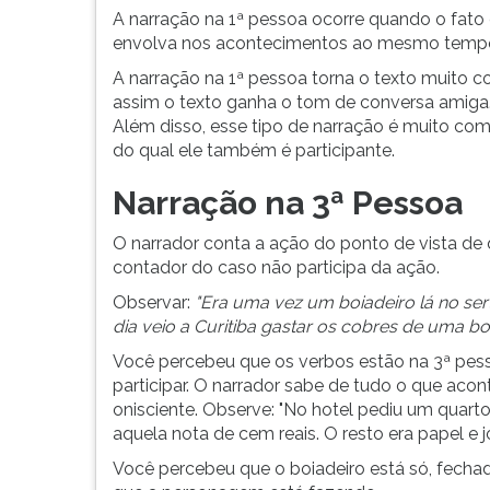
G
A narração na 1ª pessoa ocorre quando o fato 
(primeira
envolva nos acontecimentos ao mesmo tempo
tecla
A narração na 1ª pessoa torna o texto muito c
à
assim o texto ganha o tom de conversa amiga
direita
Além disso, esse tipo de narração é muito com
do
do qual ele também é participante.
F).
Para
Narração na 3ª Pessoa
ir
ao
O narrador conta a ação do ponto de vista de 
menu
contador do caso não participa da ação.
principal
Observar:
"Era uma vez um boiadeiro lá no se
pressione
dia veio a Curitiba gastar os cobres de uma bo
a
tecla
Você percebeu que os verbos estão na 3ª pesso
J
participar. O narrador sabe de tudo o que acon
e
onisciente. Observe: "No hotel pediu um quart
depois
aquela nota de cem reais. O resto era papel e jor
F.
Você percebeu que o boiadeiro está só, fechad
Pressione