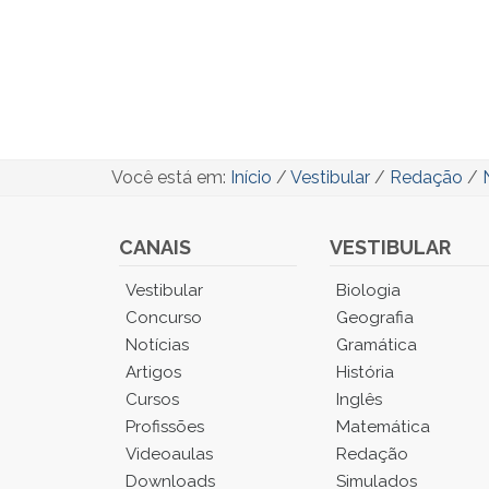
Você está em:
Início
/
Vestibular
/
Redação
/
CANAIS
VESTIBULAR
Você
Vestibular
Biologia
está
Concurso
Geografia
no
Notícias
Gramática
Menu
Artigos
História
Principal.
Cursos
Inglês
Pressione
TAB
Profissões
Matemática
e
Videoaulas
Redação
depois
Downloads
Simulados