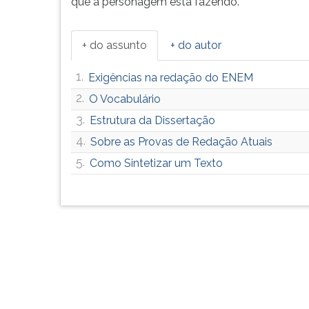
que a personagem está fazendo.
F
para
ouvir
+ do assunto
+ do autor
essa
instrução
1.
Exigências na redação do ENEM
novamente.
2.
O Vocabulário
3.
Estrutura da Dissertação
4.
Sobre as Provas de Redação Atuais
5.
Como Sintetizar um Texto