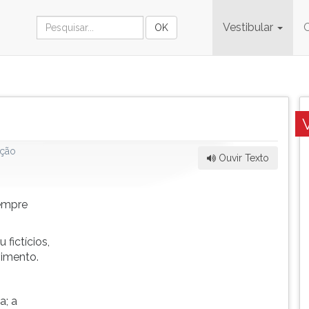
Vestibular
ção
Ouvir Texto
sempre
 fictícios,
vimento.
a; a