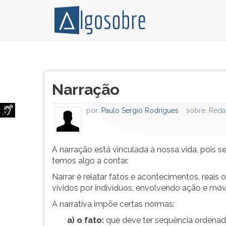
A
Pressione
narração
TAB
Título
está
e
Narração
do
vinculada
depois
artigo:
à
F
por:
Paulo Sergio Rodrigues
sobre:
Reda
nossa
para
vida,
ouvir
pois
o
sempre
conteúdo
A narração está vinculada à nossa vida, pois 
temos
principal
temos algo a contar.
algo
desta
Narrar é relatar fatos e acontecimentos, reais ou
a
tela.
vividos por indivíduos, envolvendo ação e mo
contar. Narrar
Para
A narrativa impõe certas normas:
é
pular
relatar
essa
a) o fato:
que deve ter sequência ordenad