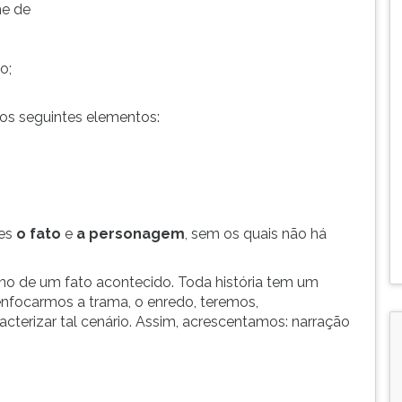
me de
o;
dos seguintes elementos:
tes
o fato
e
a personagem
, sem os quais não há
rno de um fato acontecido. Toda história tem um
enfocarmos a trama, o enredo, teremos,
acterizar tal cenário. Assim, acrescentamos: narração