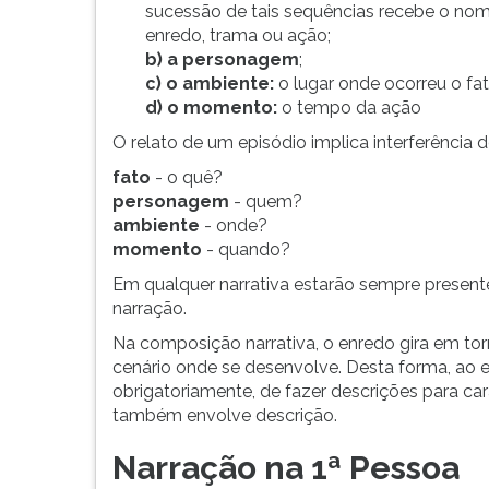
fatos
leitura
sucessão de tais sequências recebe o no
e
pressione
enredo, trama ou ação;
acontecimentos,
TAB
b)
a personagem
;
reais
e
c) o ambiente:
o lugar onde ocorreu o fat
ou
depois
d) o momento:
o tempo da ação
fictícios,
F.
O relato de um episódio implica interferência 
vivid...
Para
pausar
fato
- o quê?
a
personagem
- quem?
leitura
ambiente
- onde?
pressione
momento
- quando?
D
Em qualquer narrativa estarão sempre presen
(primeira
narração.
tecla
à
Na composição narrativa, o enredo gira em to
esquerda
cenário onde se desenvolve. Desta forma, ao 
do
obrigatoriamente, de fazer descrições para car
F),
também envolve descrição.
para
continuar
Narração na 1ª Pessoa
pressione