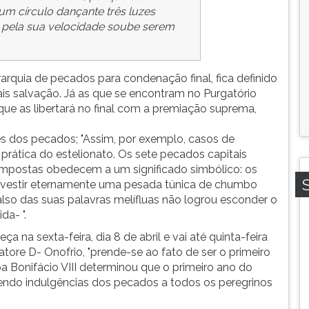
um círculo dançante três luzes
e pela sua velocidade soube serem
arquia de pecados para condenação final, fica definido
is salvação. Já as que se encontram no Purgatório
que as libertará no final com a premiação suprema,
es dos pecados; "Assim, por exemplo, casos de
rática do estelionato. Os sete pecados capitais
mpostas obedecem a um significado simbólico: os
a vestir eternamente uma pesada túnica de chumbo
also das suas palavras melífluas não logrou esconder o
a- ".
na sexta-feira, dia 8 de abril e vai até quinta-feira
tore D- Onofrio, "prende-se ao fato de ser o primeiro
 Bonifácio VIII determinou que o primeiro ano do
dendo indulgências dos pecados a todos os peregrinos