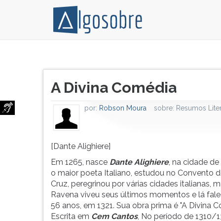
Em
Pressione
1265,
TAB
Título
nasce
e
A Divina Comédia
do
Dante
depois
artigo:
Alighiere,
F
por:
Robson Moura
sobre:
Resumos Liter
na
para
cidade
ouvir
de
o
Florença,
conteúdo
[Dante Alighiere]
o
principal
Em 1265, nasce
Dante Alighiere
, na cidade de
maior
desta
o maior poeta Italiano, estudou no Convento 
poeta
tela.
Cruz, peregrinou por várias cidades italianas, 
Italiano,
Para
Ravena viveu seus últimos momentos e lá fal
estudou
pular
56 anos, em 1321. Sua obra prima é "A Divina C
no
essa
Escrita em
Cem Cantos
, No período de 1310/1