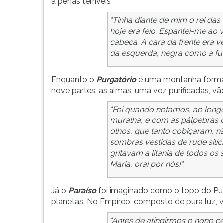
a penas terríveis.
G
(primeira
"Tinha diante de mim o rei das 
tecla
hoje era feio. Espantei-me ao 
à
cabeça. A cara da frente era ve
direita
da esquerda, negra como a fu
do
F).
Enquanto o
Purgatório
é uma montanha formad
Para
nove partes: as almas, uma vez purificadas, 
ir
ao
"Foi quando notamos, ao longo
menu
muralha, e com as pálpebras c
principal
olhos, que tanto cobiçaram, n
pressione
sombras vestidas de rude silí
a
gritavam a litania de todos os
tecla
Maria, orai por nós!".
J
e
Já o
Paraíso
foi imaginado como o topo do Pu
depois
planetas. No Empíreo, composto de pura luz, v
F.
Pressione
"Antes de atingirmos o nono c