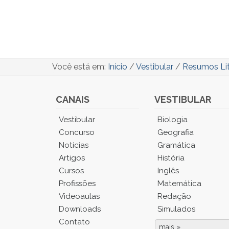
Você está em:
Início
/
Vestibular
/
Resumos Lit
CANAIS
VESTIBULAR
Você
Vestibular
Biologia
está
Concurso
Geografia
no
Notícias
Gramática
Menu
Artigos
História
Principal.
Cursos
Inglês
Pressione
TAB
Profissões
Matemática
e
Videoaulas
Redação
depois
Downloads
Simulados
F
Contato
para
mais »