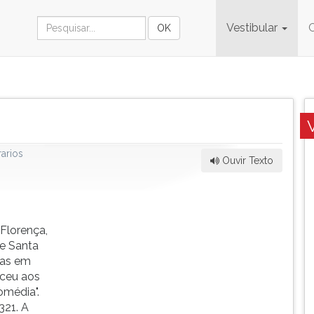
Vestibular
arios
Ouvir Texto
 Florença,
de Santa
mas em
eceu aos
omédia".
321. A