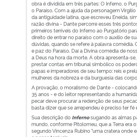
Convento
leitura
obra é dividida em três partes: O Inferno, o Pur
de
pressione
o Paraíso. Com a ajuda da personagem Virgílio
Santa
TAB
da antiguidade latina, que escreveu Eneida, sí
Cruz,
e
razão divina - Dante percorre esses três pontos
peregrinou
depois
primeiros terríveis do Inferno ao Purgatório par
por
F.
direito de entrar no paraíso com o auxílio de 
várias
Para
dúvidas, quando se refere à palavra comédia. 
cidades
pausar
e paz do Paraíso. Daí a Divina comédia de no
ital...
a
a Deus na hora da morte. A obra apresenta-se
leitura
prestar contas em tribunal simbólico os poder
pressione
papas e imperadores de seu tempo: reis e prel
D
mulheres da nobreza e da burguesia das corpora
(primeira
A provação, o moralismo de Dante - colocand
tecla
35 anos - e do leitor representando a humani
à
pecar deve procurar a redenção de seus pecad
esquerda
basta dizer que se arrependeu é preciso ter fé
do
F),
Sua descrição do
Inferno
sugando as almas par
para
mundo, conforme Pitolomeu, que a Terra era o 
continuar
segundo Vincenza Rubino "uma cratera onde e
pressione