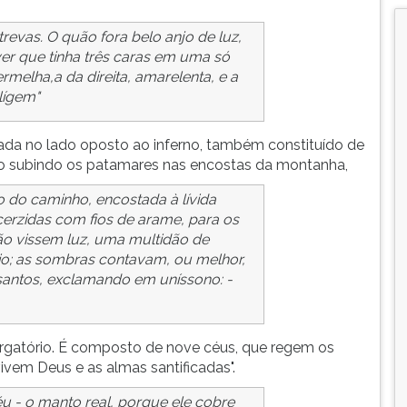
trevas. O quão fora belo anjo de luz,
ver que tinha três caras em uma só
rmelha,a da direita, amarelenta, e a
lígem"
a no lado oposto ao inferno, também constituído de
vão subindo os patamares nas encostas da montanha,
 do caminho, encostada à lívida
erzidas com fios de arame, para os
ão vissem luz, uma multidão de
cio; as sombras contavam, ou melhor,
 santos, exclamando em uníssono: -
rgatório. É composto de nove céus, que regem os
ivem Deus e as almas santificadas".
éu - o manto real, porque ele cobre