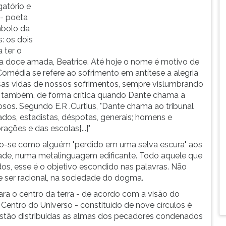
gatório e
 - poeta
mbolo da
: os dois
a ter o
sua doce amada, Beatrice. Até hoje o nome é motivo de
Comédia se refere ao sofrimento em antítese a alegria
ssas vidas de nossos sofrimentos, sempre vislumbrando
, também, de forma crítica quando Dante chama a
osos. Segundo E.R .Curtius, "Dante chama ao tribunal
ados, estadistas, déspotas, generais; homens e
ções e das escolas{...}"
o-se como alguém "perdido em uma selva escura" aos
dade, numa metalinguagem edificante. Todo aquele que
os, esse é o objetivo escondido nas palavras. Não
 e ser racional, na sociedade do dogma.
a o centro da terra - de acordo com a visão do
Centro do Universo - constituído de nove círculos é
stão distribuídas as almas dos pecadores condenados