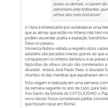
F
todos os demais, vi saírem de 
para
extremam,ente brilhantes, qu
ouvir
almas das mais preciosas."
essa
instrução
A Obra é interessante por estabelecer uma hier
novamente.
que as almas que estão no Inferno não têm ma
podem ascender, aceita a expiação transitória 
Deus no paraíso.
Vincenza Rubino retrata a respeito do0s valor
adultério são pecados menos graves do que a p
comparecem no inferno dantesco e as penas i
hipócritas do oitavo círculo são condenados 
dourado , ensina José Paulo Paes, o dourado f
chumbo vil das mentiras que espalharam em vid
Esta viagem é realizada em uma semana: começa 
da semana seguinte no ano de 1300, para Salva
Ano Santo da história do CATOLICISMO: o Papa
novo século fosse considerado jubilar, conce
que fossem rezar em Roma".