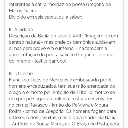
-
(primeira
referentes à sátira mordaz do poeta Gregório de
'imagem
tecla
Matos Guerra.
de
à
Dividido em seis capítulos, a saber:
um
direita
paraíso
do
II- A cidade
natural
F).
Descrição da Bahia do século XVII - 'imagem de um
-
Para
paraíso natural - mas onde os demônios aliciavam
mas
ir
almas para proverem o inferno' - há também a
onde
ao
apresentação do poeta satírico Gregório - o boca
os
menu
do inferno - [estilo barroco].
demônios
principal
aliciavam
pressione
III- O Crime
almas
a
Francisco Teles de Menezes é emboscado por 8
para
tecla
homens encapuzados, tem sua mão arrancada do
proverem
J
braço e é morto por Antônio de Brito -o motivo se
o
e
deu por perseguição política - estarão envolvidos
inferno'
depois
no crime: Ravasco - irmão do Pe Vieira e Moura
-
F.
Rolim - primo de Gregório. Os homens fogem para
há
Pressione
o Colégio dos Jesuítas, mas o governador da Bahia
também
F
- Antônio de Sousa Menezes, O Braço de Prata, será
a
para