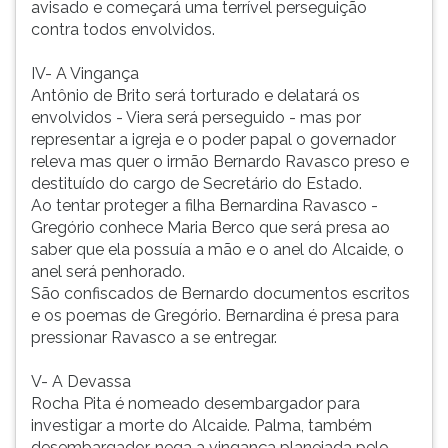
avisado e começará uma terrível perseguição
apresentação
ouvir
contra todos envolvidos.
essa
instrução
IV- A Vingança
novamente.
Antônio de Brito será torturado e delatará os
envolvidos - Viera será perseguido - mas por
representar a igreja e o poder papal o governador
releva mas quer o irmão Bernardo Ravasco preso e
destituído do cargo de Secretário do Estado.
Ao tentar proteger a filha Bernardina Ravasco -
Gregório conhece Maria Berco que será presa ao
saber que ela possuía a mão e o anel do Alcaide, o
anel será penhorado.
São confiscados de Bernardo documentos escritos
e os poemas de Gregório. Bernardina é presa para
pressionar Ravasco a se entregar.
V- A Devassa
Rocha Pita é nomeado desembargador para
investigar a morte do Alcaide. Palma, também
desembargador, nega a vingança planejada pelo