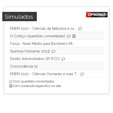
ouvir
essa
Simulados
instrução
novamente.
ENEM 2010 - Ciências da Natureza e su...
O Cortiço (questões comentadas)
Física - Nível Médio para Bombeiro Mi...
Química (Unicamp 2013)
Direito Administrativo SP (FCC)
Concordância (1)
ENEM 2010 - Ciências Humanas e suas T...
Com questões comentadas.
Com conteúdo específico no site.