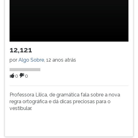
(primeira
tecla
à
direita
do
F).
Para
12,121
ir
ao
por
Algo Sobre
, 12 anos atrás
menu
principal
0
0
pressione
a
tecla
Professora Lilica, de gramática fala sobre a nova
J
regra ortográfica e dá dicas preciosas para o
e
vestibular.
depois
F.
Pressione
F
para