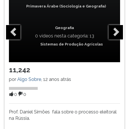
(primeira
Primavera Árabe (Sociologia e Geografia)
tecla
à
direita
do
Geografia
F).
0 vídeos nesta categoria: 13
Para
Sistemas de Produção Agrícolas
ir
ao
menu
principal
11,242
pressione
a
por
Algo Sobre
, 12 anos atrás
tecla
J
0
0
e
depois
F.
Prof. Daniel Simões fala sobre o processo eleitoral
Pressione
na Rússia.
F
para