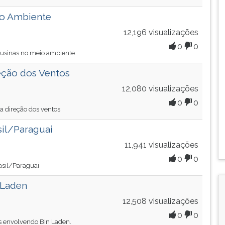
io Ambiente
12,196 visualizações
0
0
s usinas no meio ambiente.
reção dos Ventos
12,080 visualizações
0
0
 a direção dos ventos
sil/Paraguai
11,941 visualizações
0
0
rasil/Paraguai
 Laden
12,508 visualizações
0
0
es envolvendo Bin Laden.