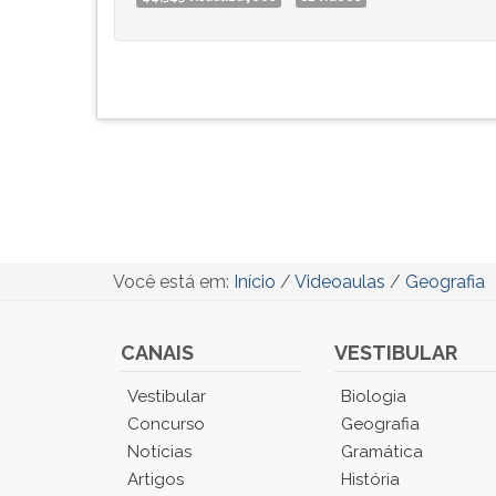
Você está em:
Início
/
Videoaulas
/
Geografia
CANAIS
VESTIBULAR
Você
Vestibular
Biologia
está
Concurso
Geografia
no
Notícias
Gramática
Menu
Artigos
História
Principal.