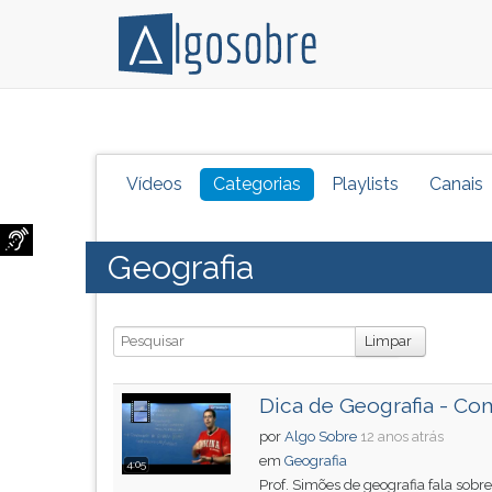
Conteúdo
Pressione
grátis
TAB
para
e
Vídeos
Categorias
Playlists
Canais
vestibular,
depois
enem
F
e
para
Geografia
concursos.
ouvir
Videoaulas,
o
resumos
conteúdo
Busca
Limpar
e
principal
download
desta
de
tela.
Dica de Geografia - Co
livros,
Para
por
Algo Sobre
12 anos atrás
biografias,
pular
em
Geografia
4:05
guia
essa
Prof. Simões de geografia fala sobr