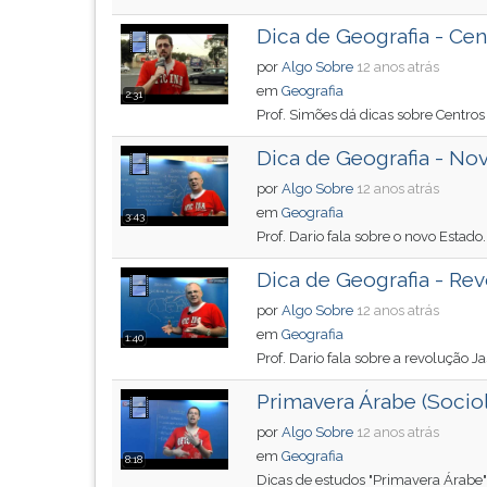
G
Dica de Geografia - Ce
(primeira
tecla
por
Algo Sobre
12 anos atrás
à
em
Geografia
2:31
direita
Prof. Simões dá dicas sobre Centro
do
Dica de Geografia - No
F).
Para
por
Algo Sobre
12 anos atrás
ir
em
Geografia
3:43
ao
Prof. Dario fala sobre o novo Estado.
menu
Dica de Geografia - Re
principal
pressione
por
Algo Sobre
12 anos atrás
a
em
Geografia
1:40
tecla
Prof. Dario fala sobre a revolução 
J
e
Primavera Árabe (Sociol
depois
por
Algo Sobre
12 anos atrás
F.
em
Geografia
8:18
Pressione
Dicas de estudos "Primavera Árabe" 