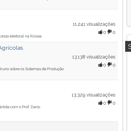
11,241 visualizações
0
0
cesso eleitoral na Rússia.
Agrícolas
13,138 visualizações
0
0
Bruno sobre os Sistemas de Produção
13,329 visualizações
0
0
ártida com o Prof. Dario