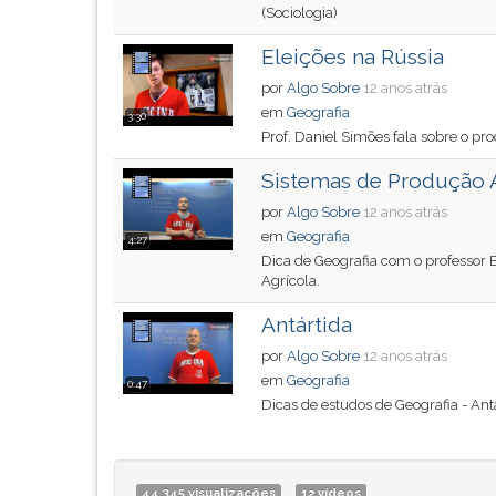
F
(Sociologia)
para
Eleições na Rússia
ouvir
essa
por
Algo Sobre
12 anos atrás
instrução
em
Geografia
3:30
novamente.
Prof. Daniel Simões fala sobre o pro
Sistemas de Produção 
por
Algo Sobre
12 anos atrás
em
Geografia
4:27
Dica de Geografia com o professor 
Agrícola.
Antártida
por
Algo Sobre
12 anos atrás
em
Geografia
0:47
Dicas de estudos de Geografia - Ant
44,345 visualizações
12 vídeos