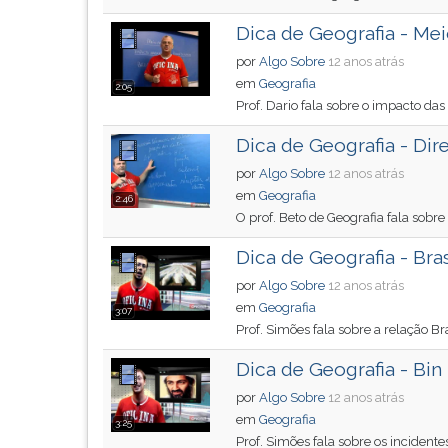
de
leitura
profissões,
pressione
Dica de Geografia - Me
simulados
TAB
por
Algo Sobre
12 anos atrás
comentados.
e
em
Geografia
Acessibilidade
depois
2:05
Prof. Dario fala sobre o impacto da
sem
F.
leitor
Para
Dica de Geografia - Di
de
pausar
por
Algo Sobre
12 anos atrás
tela.
a
em
Geografia
leitura
2:46
O prof. Beto de Geografia fala sobre
pressione
D
Dica de Geografia - Bra
(primeira
tecla
por
Algo Sobre
12 anos atrás
à
em
Geografia
3:07
esquerda
Prof. Simões fala sobre a relação B
do
Dica de Geografia - Bin
F),
para
por
Algo Sobre
12 anos atrás
continuar
em
Geografia
3:25
pressione
Prof. Simões fala sobre os incident