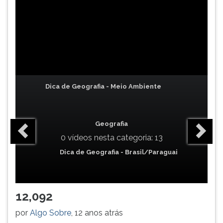
TAB
e
depois
F.
Para
pausar
a
leitura
Dica de Geografia - Meio Ambiente
pressione
D
(primeira
Geografia
tecla
0 vídeos nesta categoria: 13
à
esquerda
Dica de Geografia - Brasil/Paraguai
do
F),
para
12,092
continuar
pressione
por
Algo Sobre
, 12 anos atrás
G