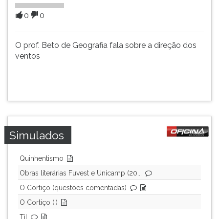
(primeira
tecla
0
0
à
direita
O prof. Beto de Geografia fala sobre a direção dos
do
ventos
F).
Para
ir
ao
menu
principal
pressione
a
Simulados
tecla
J
Quinhentismo
e
Obras literárias Fuvest e Unicamp (20...
depois
F.
O Cortiço (questões comentadas)
Pressione
O Cortiço (I)
F
Til
para