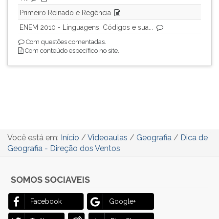
ouvir
Primeiro Reinado e Regência
essa
ENEM 2010 - Linguagens, Códigos e sua...
instrução
Com questões comentadas.
novamente.
Com conteúdo específico no site.
Você está em:
Início
/
Videoaulas
/
Geografia
/
Dica de
Geografia - Direção dos Ventos
SOMOS SOCIAVEIS
Facebook
Google+