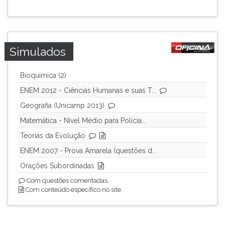
ouvir
essa
instrução
novamente.
Simulados
Bioquimica (2)
ENEM 2012 - Ciências Humanas e suas T...
Geografia (Unicamp 2013)
Matemática - Nível Médio para Polícia...
Teorias da Evolução
ENEM 2007 - Prova Amarela (questões d...
Orações Subordinadas
Com questões comentadas.
Com conteúdo específico no site.