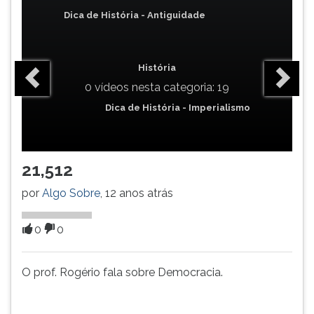
(primeira
Dica de História - Antiguidade
tecla
à
direita
do
História
F).
0 vídeos nesta categoria: 19
Para
Dica de História - Imperialismo
ir
ao
menu
principal
21,512
pressione
a
por
Algo Sobre
, 12 anos atrás
tecla
J
0
0
e
depois
F.
O prof. Rogério fala sobre Democracia.
Pressione
F
para