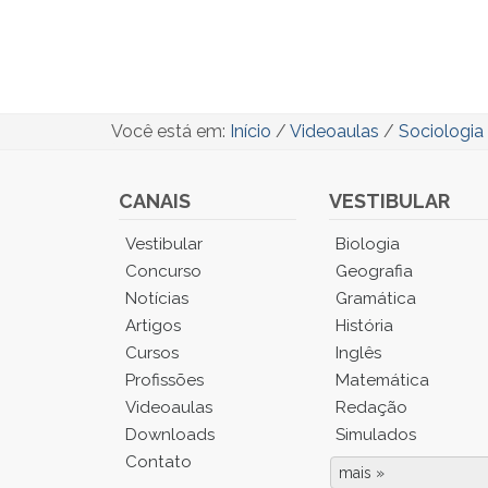
Você está em:
Início
/
Videoaulas
/
Sociologia
CANAIS
VESTIBULAR
Você
Vestibular
Biologia
está
Concurso
Geografia
no
Notícias
Gramática
Menu
Artigos
História
Principal.
Cursos
Inglês
Pressione
TAB
Profissões
Matemática
e
Videoaulas
Redação
depois
Downloads
Simulados
F
Contato
para
mais »
Fim