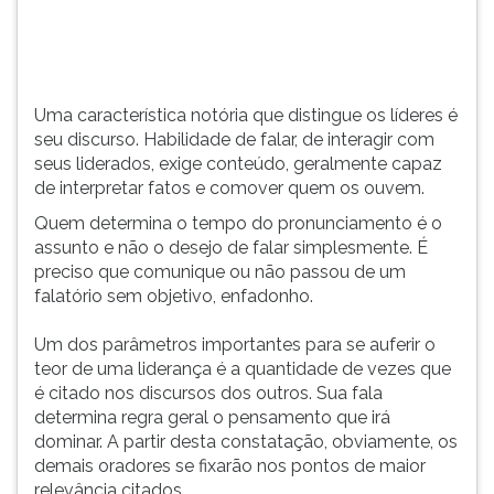
(primeira
tecla
à
direita
do
Uma característica notória que distingue os líderes é
F).
seu discurso. Habilidade de falar, de interagir com
Para
seus liderados, exige conteúdo, geralmente capaz
ir
de interpretar fatos e comover quem os ouvem.
ao
Quem determina o tempo do pronunciamento é o
menu
assunto e não o desejo de falar simplesmente. É
principal
preciso que comunique ou não passou de um
pressione
falatório sem objetivo, enfadonho.
a
tecla
Um dos parâmetros importantes para se auferir o
J
teor de uma liderança é a quantidade de vezes que
e
é citado nos discursos dos outros. Sua fala
depois
determina regra geral o pensamento que irá
F.
dominar. A partir desta constatação, obviamente, os
Pressione
demais oradores se fixarão nos pontos de maior
F
relevância citados.
para