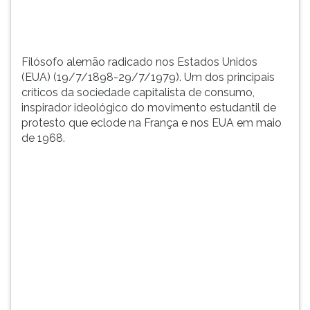
c...
TAB
e
depois
F.
Filósofo alemão radicado nos Estados Unidos
Para
(EUA) (19/7/1898-29/7/1979). Um dos principais
pausar
críticos da sociedade capitalista de consumo,
a
inspirador ideológico do movimento estudantil de
leitura
protesto que eclode na França e nos EUA em maio
pressione
de 1968.
D
(primeira
tecla
à
esquerda
do
F),
para
continuar
pressione
G