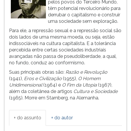
pelos povos do Terceiro Mundo,
ouvir
têm potencial revolucionário para
essa
derrubar o capitalismo e construir
instrução
uma sociedade sem exploração.
novamente.
Para ele, a repressão sexual e a repressão social são
dois lados de uma mesma moeda, ou seja, estão
indissociáveis na cultura capitalista. E a tolerância
percebida entre certas sociedades industriais
avançadas não passa de pseudoliberdade, a qual,
no fundo, conduz ao conformismo.
Suas principais obras são:
Razão e Revolução
(1941),
Eros e Civilização
(1955),
O Homem
Unidimensional
(1964) e
O Fim da Utopia
(1967),
além da coletânea de artigos
Cultura e Sociedade
(1965). Morre em Starnberg, na Alemanha.
+ do assunto
+ do autor