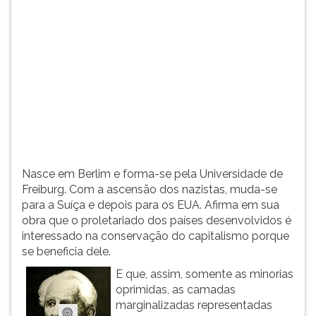
(primeira
tecla
à
direita
do
F).
Para
ir
ao
menu
principal
Nasce em Berlim e forma-se pela Universidade de
pressione
Freiburg. Com a ascensão dos nazistas, muda-se
a
para a Suíça e depois para os EUA. Afirma em sua
tecla
obra que o proletariado dos países desenvolvidos é
J
interessado na conservação do capitalismo porque
e
se beneficia dele.
depois
F.
E que, assim, somente as minorias
Pressione
oprimidas, as camadas
F
marginalizadas representadas
para