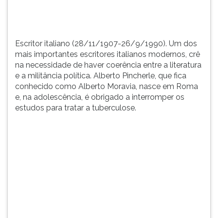
ent...
TAB
e
depois
F.
Escritor italiano (28/11/1907-26/9/1990). Um dos
Para
mais importantes escritores italianos modernos, crê
pausar
na necessidade de haver coerência entre a literatura
a
e a militância política. Alberto Pincherle, que fica
leitura
conhecido como Alberto Moravia, nasce em Roma
pressione
e, na adolescência, é obrigado a interromper os
D
estudos para tratar a tuberculose.
(primeira
tecla
à
esquerda
do
F),
para
continuar
pressione
G