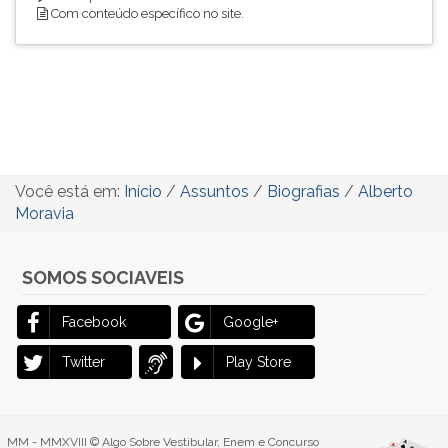
Com conteúdo específico no site.
Você está em:
Início
/
Assuntos
/
Biografias
/
Alberto
Moravia
SOMOS SOCIAVEIS
Facebook
Google+
Twitter
Play Store
MM - MMXVIII © Algo Sobre Vestibular, Enem e Concurso