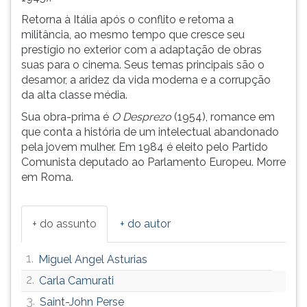
ouvir
Retorna à Itália após o conflito e retoma a
essa
militância, ao mesmo tempo que cresce seu
instrução
prestígio no exterior com a adaptação de obras
novamente.
suas para o cinema. Seus temas principais são o
desamor, a aridez da vida moderna e a corrupção
da alta classe média.
Sua obra-prima é
O Desprezo
(1954), romance em
que conta a história de um intelectual abandonado
pela jovem mulher. Em 1984 é eleito pelo Partido
Comunista deputado ao Parlamento Europeu. Morre
em Roma.
+ do assunto
+ do autor
1.
Miguel Angel Asturias
2.
Carla Camurati
3.
Saint-John Perse