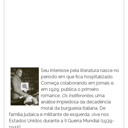
(primeira
tecla
à
direita
do
F).
Para
ir
ao
menu
principal
Seu interesse pela literatura nasce no
pressione
período em que fica hospitalizado.
a
Começa colaborando em jornais e,
tecla
em 1929, publica o primeiro
J
romance,
Os Indiferentes
, uma
e
análise impiedosa da decadência
depois
moral da burguesia italiana. De
F.
família judaica e militante de esquerda, vive nos
Pressione
Estados Unidos durante a II Guerra Mundial (1939-
F
1945).
para