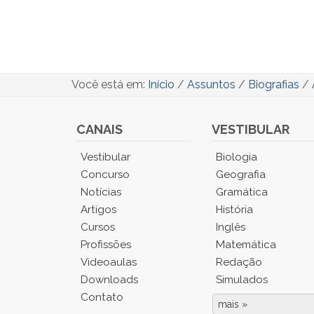
Você está em:
Início
/
Assuntos
/
Biografias
/
CANAIS
VESTIBULAR
Você
Vestibular
Biologia
está
Concurso
Geografia
no
Notícias
Gramática
Menu
Artigos
História
Principal.
Cursos
Inglês
Pressione
TAB
Profissões
Matemática
e
Videoaulas
Redação
depois
Downloads
Simulados
F
Contato
para
mais »
Fim