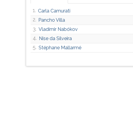
G
1.
Carla Camurati
(primeira
tecla
2.
Pancho Villa
à
3.
Vladímir Nabókov
direita
do
4.
Nise da Silveira
F).
5.
Stéphane Mallarmé
Para
ir
ao
menu
principal
pressione
a
tecla
J
e
depois
F.
Pressione