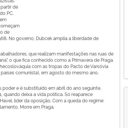
azistas.
partir de
 do PC.
rem
s começam
go de
1968. No governo, Dubcek amplia a liberdade de
trabalhadores, que realizam manifestações nas ruas de
a", o que fica conhecido como a Primavera de Praga.
hecoslováquia com as tropas do Pacto de Varsóvia
os países comunista), em agosto do mesmo ano.
oder e é substituído em abril do ano seguinte.
 quando deixa a vida política. Só reaparece
 Havel, líder da oposição. Com a queda do regime
rlamento. Morre em Praga.