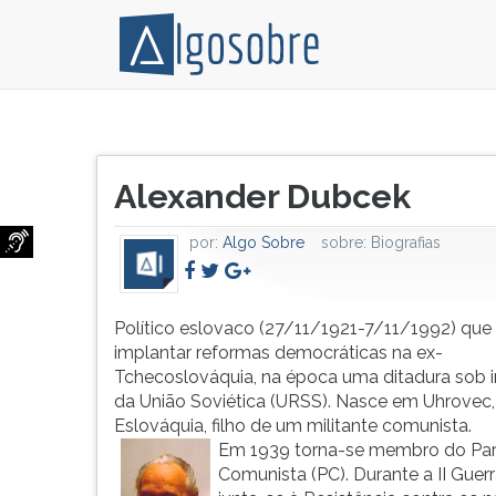
Político
Pressione
eslovaco
TAB
Título
(27/11/1921-
e
Alexander Dubcek
do
7/11/1992)
depois
artigo:
que
F
por:
Algo Sobre
sobre:
Biografias
pretende
para
implantar
ouvir
reformas
o
democráticas
conteúdo
Político eslovaco (27/11/1921-7/11/1992) que
na
principal
implantar reformas democráticas na ex-
ex-
desta
Tchecoslováquia, na época uma ditadura sob i
Tchecoslováquia,
tela.
da União Soviética (URSS). Nasce em Uhrovec,
na
Para
Eslováquia, filho de um militante comunista.
época
pular
Em 1939 torna-se membro do Par
uma
essa
Comunista (PC). Durante a II Guerr