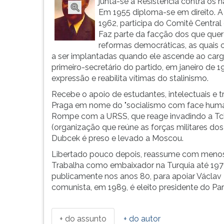
...
leitura
junta-se à Resistência contra os n
pressione
Em 1955 diploma-se em direito. A 
TAB
1962, participa do Comitê Central
e
Faz parte da facção dos que que
depois
reformas democráticas, as quai
F.
a ser implantadas quando ele ascende ao car
Para
primeiro-secretário do partido, em janeiro de 
pausar
expressão e reabilita vítimas do stalinismo.
a
Recebe o apoio de estudantes, intelectuais e 
leitura
Praga em nome do "socialismo com face human
pressione
Rompe com a URSS, que reage invadindo a Tc
D
(organização que reúne as forças militares d
(primeira
Dubcek é preso e levado a Moscou.
tecla
Libertado pouco depois, reassume com menos p
à
Trabalha como embaixador na Turquia até 1971,
esquerda
publicamente nos anos 80, para apoiar Václav
do
comunista, em 1989, é eleito presidente do Pa
F),
para
continuar
+ do assunto
+ do autor
pressione