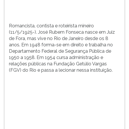
Rio
TAB
de
e
Janeiro
depois
desde
F.
Romancista, contista e roteirista mineiro
os
Para
(11/5/1925-). José Rubem Fonseca nasce em Juiz
8
pausar
de Fora, mas vive no Rio de Janeiro desde os 8
anos.
a
anos. Em 1948 forma-se em direito e trabalha no
E...
leitura
Departamento Federal de Segurança Pública de
pressione
1950 a 1958. Em 1954 cursa administração e
D
relações públicas na Fundação Getúlio Vargas
(primeira
(FGV) do Rio e passa a lecionar nessa instituição.
tecla
à
esquerda
do
F),
para
continuar
pressione
G