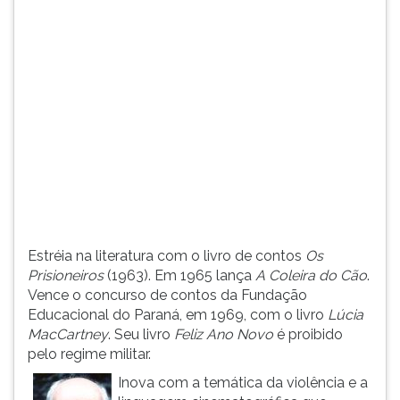
(primeira
tecla
à
direita
do
F).
Para
ir
ao
menu
principal
pressione
a
Estréia na literatura com o livro de contos
Os
tecla
Prisioneiros
(1963). Em 1965 lança
A Coleira do Cão
.
J
Vence o concurso de contos da Fundação
e
Educacional do Paraná, em 1969, com o livro
Lúcia
depois
MacCartney
. Seu livro
Feliz Ano Novo
é proibido
F.
pelo regime militar.
Pressione
F
Inova com a temática da violência e a
para