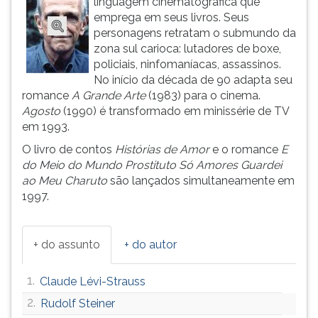
linguagem cinematográfica que
ouvir
emprega em seus livros. Seus
essa
personagens retratam o submundo da
instrução
zona sul carioca: lutadores de boxe,
novamente.
policiais, ninfomaníacas, assassinos.
No início da década de 90 adapta seu
romance
A Grande Arte
(1983) para o cinema.
Agosto
(1990) é transformado em minissérie de TV
em 1993.
O livro de contos
Histórias de Amor
e o romance
E
do Meio do Mundo Prostituto Só Amores Guardei
ao Meu Charuto
são lançados simultaneamente em
1997.
+ do assunto
+ do autor
1.
Claude Lévi-Strauss
2.
Rudolf Steiner