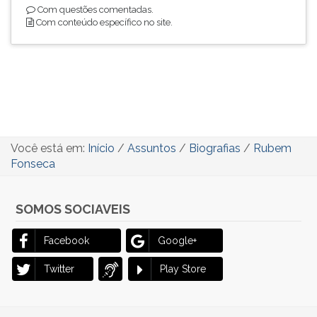
Com questões comentadas.
Com conteúdo específico no site.
Você está em:
Início
/
Assuntos
/
Biografias
/
Rubem
Fonseca
SOMOS SOCIAVEIS
Facebook
Google+
Twitter
Play Store