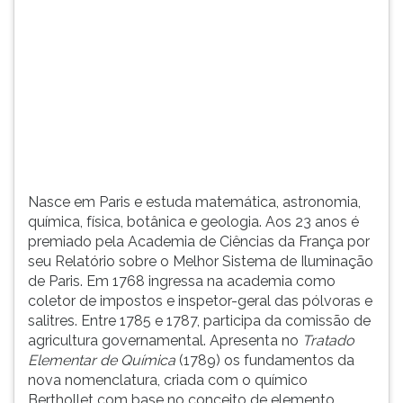
(primeira
tecla
à
direita
do
F).
Para
ir
ao
menu
Nasce em Paris e estuda matemática, astronomia,
principal
química, física, botânica e geologia. Aos 23 anos é
pressione
premiado pela Academia de Ciências da França por
a
seu Relatório sobre o Melhor Sistema de Iluminação
tecla
de Paris. Em 1768 ingressa na academia como
J
coletor de impostos e inspetor-geral das pólvoras e
e
salitres. Entre 1785 e 1787, participa da comissão de
depois
agricultura governamental. Apresenta no
Tratado
F.
Elementar de Química
(1789) os fundamentos da
Pressione
nova nomenclatura, criada com o químico
F
Berthollet com base no conceito de elemento
para