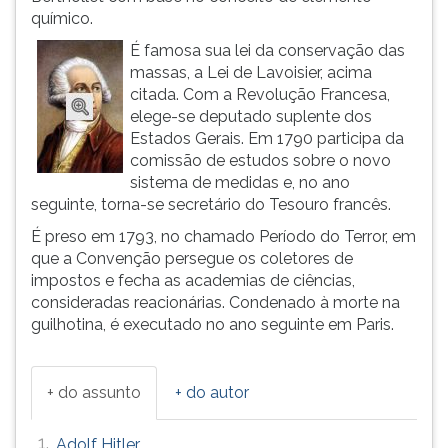
químico.
ouvir
essa
É famosa sua lei da conservação das
instrução
massas, a Lei de Lavoisier, acima
novamente.
citada. Com a Revolução Francesa,
elege-se deputado suplente dos
Estados Gerais. Em 1790 participa da
comissão de estudos sobre o novo
sistema de medidas e, no ano
seguinte, torna-se secretário do Tesouro francês.
É preso em 1793, no chamado Período do Terror, em
que a Convenção persegue os coletores de
impostos e fecha as academias de ciências,
consideradas reacionárias. Condenado à morte na
guilhotina, é executado no ano seguinte em Paris.
+ do assunto
+ do autor
1.
Adolf Hitler