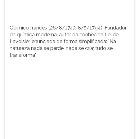
simplif...
TAB
e
depois
F.
Químico francês (26/8/1743-8/5/1794). Fundador
Para
da química moderna, autor da conhecida Lei de
pausar
Lavoisier, enunciada de forma simplificada: "Na
a
natureza nada se perde, nada se cria; tudo se
leitura
transforma".
pressione
D
(primeira
tecla
à
esquerda
do
F),
para
continuar
pressione
G