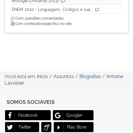
Biologia (Unicamp 2013)
ENEM 2010 - Linguagens, Códigos e sua...
Com questões comentadas.
Com conteúdo específico no site.
Você está em:
Início
/
Assuntos
/
Biografias
/
Antoine
Lavoisier
SOMOS SOCIAVEIS
Facebook
Google+
Twitter
Play Store