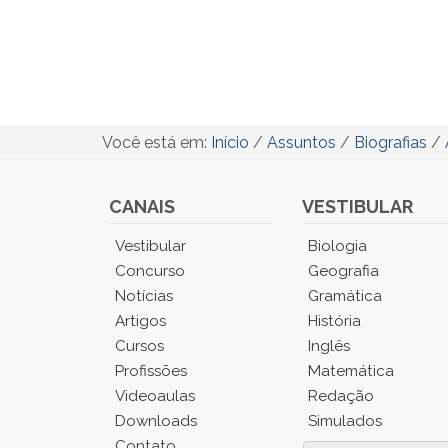
Você está em:
Início
/
Assuntos
/
Biografias
/
CANAIS
VESTIBULAR
Você
Vestibular
Biologia
está
Concurso
Geografia
no
Notícias
Gramática
Menu
Artigos
História
Principal.
Cursos
Inglês
Pressione
TAB
Profissões
Matemática
e
Videoaulas
Redação
depois
Downloads
Simulados
F
Contato