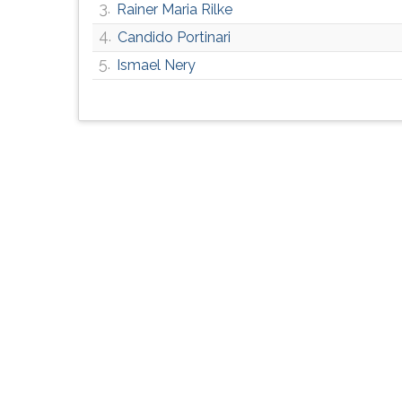
3.
Rainer Maria Rilke
G
(primeira
4.
Candido Portinari
tecla
5.
Ismael Nery
à
direita
do
F).
Para
ir
ao
menu
principal
pressione
a
tecla
J
e
depois
F.
Pressione