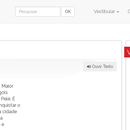
Vestibular
Ouvir Texto
 Maior
gols
Pelé. É
nquistar o
a cidade
na
 e