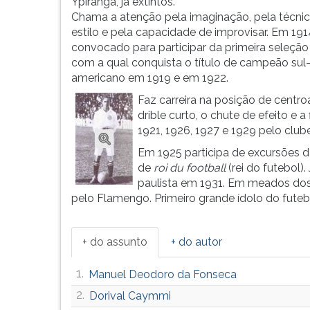
gols
leitura
Ypiranga, já extintos.
reconhecidos
pressione
Chama a atenção pela imaginação, pela técnic
pela
TAB
estilo e pela capacidade de improvisar. Em 191
Fifa,
e
convocado para participar da primeira seleção b
marca
depois
com a qual conquista o título de campeão sul
que
F.
americano em 1919 e em 1922.
supe...
Para
Faz carreira na posição de centr
pausar
drible curto, o chute de efeito e 
a
1921, 1926, 1927 e 1929 pelo club
leitura
Em 1925 participa de excursões da
pressione
de
roi du football
(rei do futebol
D
paulista em 1931. Em meados dos
(primeira
pelo Flamengo. Primeiro grande ídolo do futebo
tecla
à
esquerda
+ do assunto
+ do autor
do
F),
1.
Manuel Deodoro da Fonseca
para
continuar
2.
Dorival Caymmi
pressione