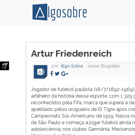
Jogador
Pressione
de
TAB
Título
futebol
e
Artur Friedenreich
do
paulista
depois
artigo:
(18/7/1892-
F
por:
Algo Sobre
sobre:
Biografias
1969).
para
Maior
ouvir
artilheiro
o
da
conteúdo
Jogador de futebol paulista (18/7/1892-1969).
história
principal
artilheiro da história desse esporte, com 1 329 
desse
desta
reconhecidos pela Fifa, marca que supera a de 
esporte,
tela.
apelidado pelos uruguaios de El Tigre após co
com
Para
Campeonato Sul-Americano de 1919. Nasce n
1
pular
de São Paulo e começa a jogar futebol ainda 
329
essa
adolescência, nos clubes Germânia, Mackenzie