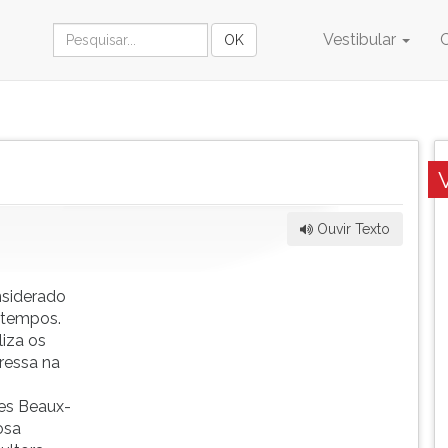
Vestibular
Ouvir Texto
nsiderado
 tempos.
iza os
ressa na
es Beaux-
osa