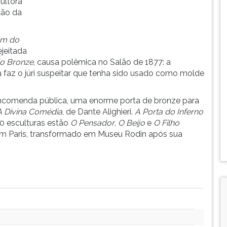
ultora
ção da
m do
ejeitada
do Bronze
, causa polêmica no Salão de 1877: a
 faz o júri suspeitar que tenha sido usado como molde
encomenda pública, uma enorme porta de bronze para
A Divina Comédia
, de Dante Alighieri.
A Porta do Inferno
00 esculturas estão
O Pensador
,
O Beijo
e
O Filho
, em Paris, transformado em Museu Rodin após sua