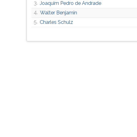
3.
Joaquim Pedro de Andrade
G
(primeira
4.
Walter Benjamin
tecla
5.
Charles Schulz
à
direita
do
F).
Para
ir
ao
menu
principal
pressione
a
tecla
J
e
depois
F.
Pressione