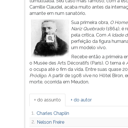
a
leitura
tumultuada. Seu caso mais famoso, com a esc
escultura
pressione
Camille Claudel, acaba muito antes da interna
com
TAB
amante em num sanatório.
um
e
Sua primeira obra,
O Home
est...
depois
Nariz Quebrado
(1864), é r
F.
pela crítica. Com
A Idade 
Para
perfeição da figura humana
pausar
um modelo vivo.
a
Recebe então a primeira 
leitura
o Musée des Arts Décoratifs (Paris). O tema é
pressione
o ocupa até o fim da vida. Entre suas quase 2
D
Pródigo
. A partir de 1908 vive no Hôtel Biron
(primeira
morte, ocorrida em Meudon.
tecla
à
esquerda
+ do assunto
+ do autor
do
F),
1.
Charles Chaplin
para
continuar
2.
Nelson Freire
pressione