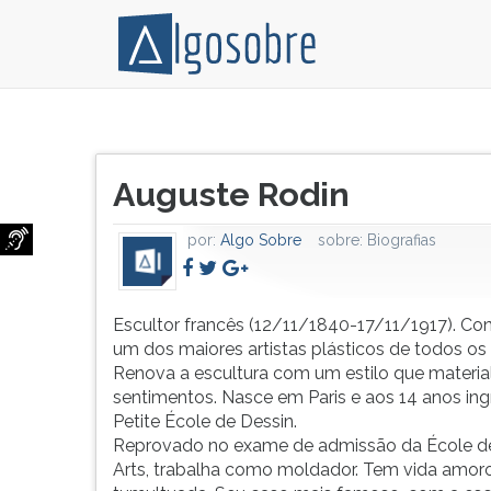
Escultor
Pressione
francês
TAB
Título
(12/11/1840-
e
Auguste Rodin
do
17/11/1917).
depois
artigo:
Considerado
F
por:
Algo Sobre
sobre:
Biografias
um
para
dos
ouvir
maiores
o
artistas
conteúdo
Escultor francês (12/11/1840-17/11/1917). Co
plásticos
principal
um dos maiores artistas plásticos de todos os
de
desta
Renova a escultura com um estilo que material
todos
tela.
sentimentos. Nasce em Paris e aos 14 anos ing
os
Para
Petite École de Dessin.
tempos.
pular
Reprovado no exame de admissão da École d
Renova
essa
Arts, trabalha como moldador. Tem vida amor