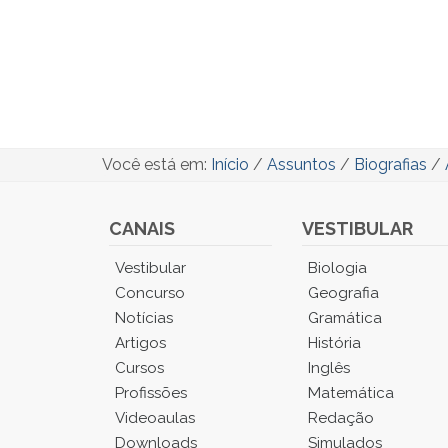
Você está em:
Início
/
Assuntos
/
Biografias
/
CANAIS
VESTIBULAR
Você
Vestibular
Biologia
está
Concurso
Geografia
no
Notícias
Gramática
Menu
Artigos
História
Principal.
Cursos
Inglês
Pressione
TAB
Profissões
Matemática
e
Videoaulas
Redação
depois
Downloads
Simulados