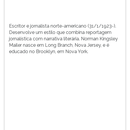
TAB
e
depois
F.
Escritor e jornalista norte-americano (31/1/1923-).
Para
Desenvolve um estilo que combina reportagem
pausar
jornalística com narrativa literária. Norman Kingsley
a
Mailer nasce em Long Branch, Nova Jersey, e é
leitura
educado no Brooklyn, em Nova York.
pressione
D
(primeira
tecla
à
esquerda
do
F),
para
continuar
pressione
G