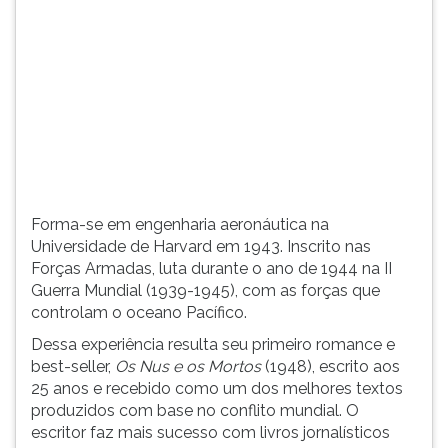
(primeira
tecla
à
direita
do
F).
Para
ir
ao
menu
Forma-se em engenharia aeronáutica na
principal
Universidade de Harvard em 1943. Inscrito nas
pressione
Forças Armadas, luta durante o ano de 1944 na II
a
Guerra Mundial (1939-1945), com as forças que
tecla
controlam o oceano Pacífico.
J
e
Dessa experiência resulta seu primeiro romance e
depois
best-seller,
Os Nus e os Mortos
(1948), escrito aos
F.
25 anos e recebido como um dos melhores textos
Pressione
produzidos com base no conflito mundial. O
F
escritor faz mais sucesso com livros jornalísticos
para