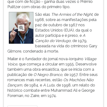
que com de ficção - ganha duas vezes o Prêmio
ouvir
Pulitzer com obras do primeiro tipo.
essa
São elas
The Armies of the Night
, de
instrução
1968, sobre as manifestações pela
novamente.
paz de outubro de 1967 nos
Estados Unidos (EUA), da qual o
autor participa e é preso, e
A
Canção do Verdugo
, de 1979,
baseada na vida do criminoso Gary
Gilmore, condenado à morte.
Mailer é o fundador do jornal nova-iorquino
Village
Voice
, que começa a circular em 1955. Desenvolve
também uma obra ensaística, que se inicia com a
publicação de
O Negro Branco
, de 1957. Entre seus
romances mais recentes, estão
Os Machões Não
Dançam
, de 1984, e
A Luta,
de 1998, um relato do
histórico combate entre Muhammad Ali e George
Foreman, no Zaire, em 1974.